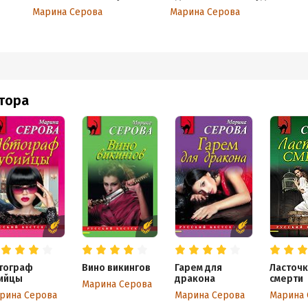
Марина Серова
Марина Серова
втора
тограф
Вино викингов
Гарем для
Ласточк
ийцы
дракона
смерти
Марина Серова
рина Серова
Марина Серова
Марина 