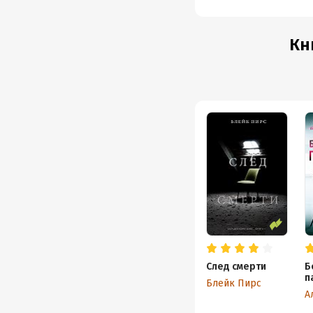
Кн
След смерти
Б
п
Блейк Пирс