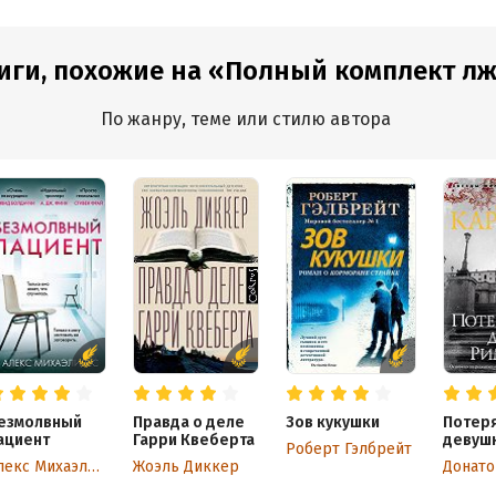
иги, похожие на «Полный комплект л
По жанру, теме или стилю автора
езмолвный
Правда о деле
Зов кукушки
Потер
ациент
Гарри Квеберта
девуш
Роберт Гэлбрейт
Алекс Михаэлидес
Жоэль Диккер
Донато