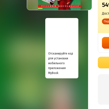
54
Дост
Пер
Отсканируйте код
для установки
мобильного
приложения
MyBook