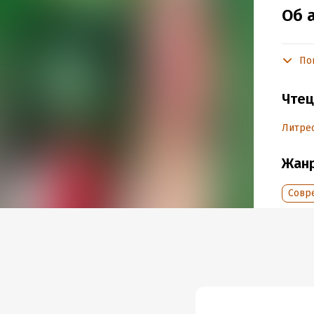
Об 
По
Подр
Год из
Чтец
Дата п
Литрес
Жан
Совр