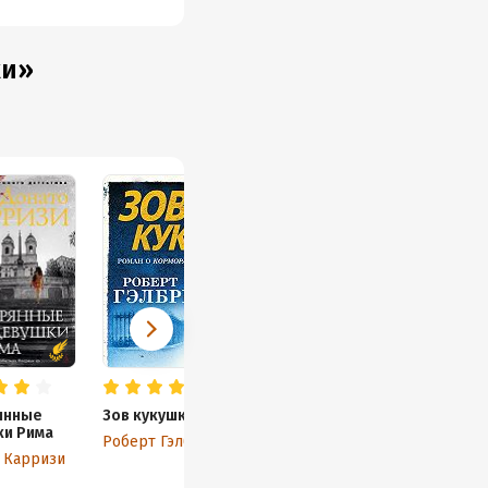
жи»
янные
Зов кукушки
Безмолвный пациент
ки Рима
Роберт Гэлбрейт
Алекс Михаэлидес
 Карризи