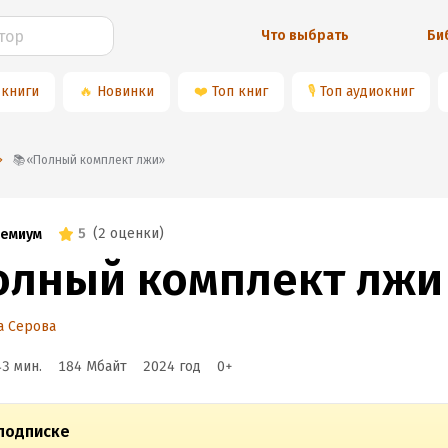
Что выбрать
Би
 книги
🔥
Новинки
❤️
Топ книг
🎙
Топ аудиокниг
📚«Полный комплект лжи»
5
(
2 оценки
)
емиум
олный комплект лжи
а Серова
43 мин.
184 Мбайт
2024
год
0
+
подписке