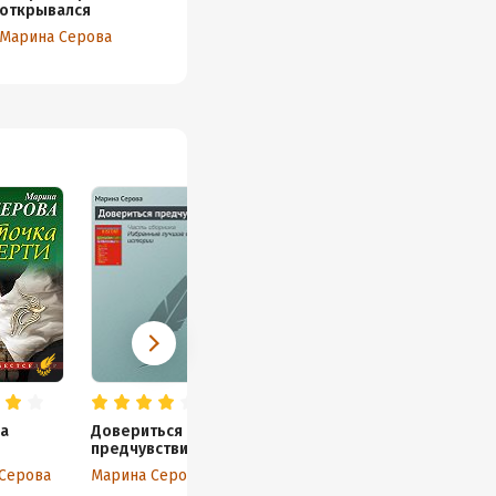
открывался
угодни
Марина Серова
Марина Серова
Марина
а
Довериться
предчувствиям
Серова
Марина Серова