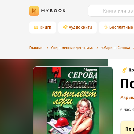
📖
Книги
🎧
Аудиокниги
👌
Бесплатные
Главная
Современные детективы
⭐️Марина Серова
Пр
П
Марин
6 час. 
По 