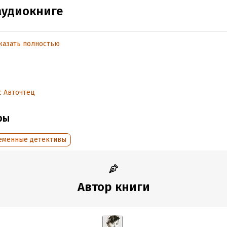
аудиокниге
казать полностью
обная информация
дания:
2024
оступления:
25 июня 2024
 Авточтец
ры
еменные детективы
Автор книги