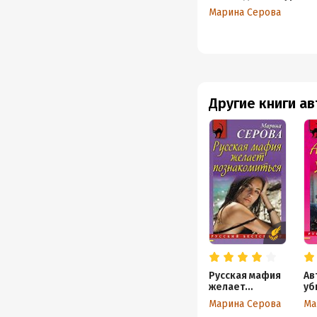
Марина Серова
Другие книги а
Русская мафия
Ав
желает
уб
познакомиться
Марина Серова
Ма