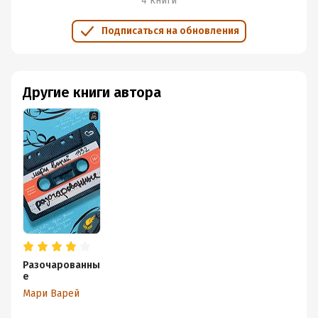
4 книги
добиться, чем справиться потом с его последствиями.
Подписаться на обновления
Разумеется, не обойдется без головокружительного
сюжетного поворота, который действительно меня
ошеломил. И пусть некоторые fucking good plans
Алисы оказались для меня слишком супер-мега, кто я
Другие книги автора
такая, чтобы судить?
And all the roads that lead you there were
winding
And all the lights that light the way are
blinding
There are many things that I would like to
say to you
But I don't know how
I said maybe
You're gonna be the one that saves me
And after all
You're my wonderwall.
Разочарованны
е
Oasis "Wonderwall"
Мари Варей