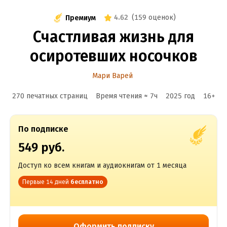
4.62
(
159 оценок
)
Премиум
Счастливая жизнь для
осиротевших носочков
Мари Варей
270 печатных страниц
Время чтения ≈
7
ч
2025
год
16
+
По подписке
549 руб.
Доступ ко всем книгам и аудиокнигам от 1 месяца
Первые 14 дней
бесплатно
Оформить подписку