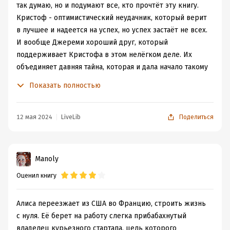
так думаю, но и подумают все, кто прочтёт эту книгу.
Кристоф - оптимистический неудачник, который верит
в лучшее и надеется на успех, но успех застаёт не всех.
И вообще Джереми хороший друг, который
поддерживает Кристофа в этом нелёгком деле. Их
объединяет давняя тайна, которая и дала начало такому
проекту.
Показать полностью
Алиса страдает ОКР и паническими атаками. Ей нужна
работа... На её месте хвататься за сомнительные
проекты, да с такими названиями, я бы не стала. Но если
12 мая 2024
LiveLib
Поделиться
есть возможность, то почему бы и не попробовать?
Весь роман - это дневниковые записи Алисы. В них
показаны радость, боль и утраты... Алиса рассказывает
Manoly
нам о своей жизни: о неудавшейся попытке
Оценил книгу
забеременеть, о своей любимой сестре Скарлетт, о
матери, о подругах-друзьях и т. д. Она пишет с такой
откровенностью, делится переживаниями, и в каждом
Алиса переезжает из США во Францию, строить жизнь
слове есть своя искренность. Но в неожиданном
с нуля. Её берет на работу слегка прибабахнутый
повороте, который нас поджидает в будущем, есть
владелец курьезного стартапа, цель которого