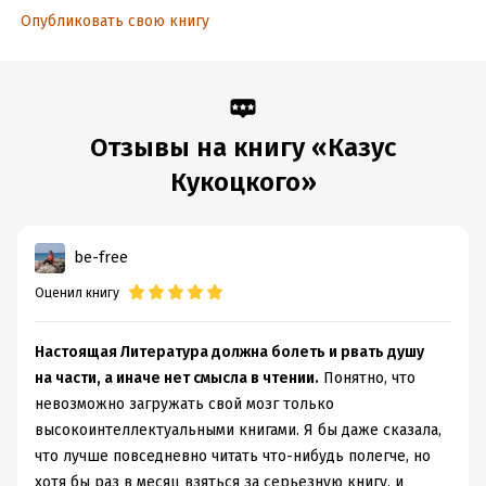
сложнейших вопросов: где границы человеческой свободы, и
Опубликовать свою книгу
гае пролегают границы между здоровьем и болезнью, между
жизнью и смертью…
В романе «Казус Кукоцкого» нет ответов на эти вопросы,
но есть размышления на эту тему, внутреннее движение в
Отзывы на книгу «Казус
ту сторону, откуда ответы могут прийти. Рано или
Кукоцкого»
поздно в жизни каждого человека наступает момент,
когда эти размышления становятся неизбежными".
Людмила Улицкая
be-free
Оценил книгу
Подробная информация
Дата написания:
1 января 2001
Настоящая Литература должна болеть и рвать душу
Объем:
812689
на части, а иначе нет смысла в чтении.
Понятно, что
Год издания:
2025
невозможно загружать свой мозг только
Дата поступления:
18 ноября 2024
высокоинтеллектуальными книгами. Я бы даже сказала,
ISBN (EAN):
9785271403965
что лучше повседневно читать что-нибудь полегче, но
хотя бы раз в месяц взяться за серьезную книгу, и
Время на чтение:
12
ч.