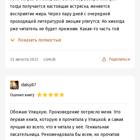
тогда получается настоящая встряска, меняется
восприятие мира. Через пару дней с очередной
проходящей литературой эмоции улягутся. Но никогда
уже читатель не будет прежним. Какая-то часть той
Книги навсегда останется с ним. К писателям,
Показать полностью
способным творить именно такую Литературу, я и
отношу Улицкую. А разброс мнений от откровенного
отвращения к прозе писательницы до неприкрытых
15 августа 2012
LiveLib
Поделиться
восторгов только укрепляют мое собственное мнение
о ее творчестве.
У Улицкой нет счастливых книг. Всегда все плохо и
daisy87
тяжело, мучительно и больно, как для героев, так и для
Оценил книгу
читателей. Я бы даже сказала депрессивно. Но то ли
мое видение советской истории совпадает с ее
описаниями у Улицой, то ли так все и было, только
Обожаю Улицкую. Произведение потрясло меня. Это
люблю я прозу этой писательницы преданно и нежно.
первая книга, которую я прочитала у Улицкой, и самая
Памятуя о налете безнадеги на всех творениях
лучшая из всего, что я читала у неё. Гениальная
Улицкой, читаю ее крайне редко. Но когда уж доходит
писательница. Рекомендовала бы всем, но прочитав