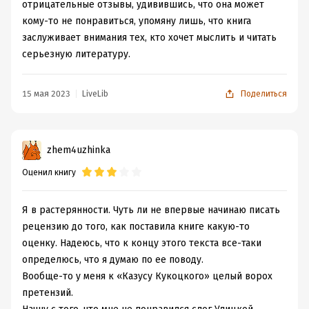
до дела, с самого первого слова, как литературный
отрицательные отзывы, удивившись, что она может
наркоман, ловлю кайф. И с каждой дозой все сильнее и
кому-то не понравиться, упомяну лишь, что книга
сильнее моя зависимость от писательницы. Меня
заслуживает внимания тех, кто хочет мыслить и читать
завораживает описание жутких сталинских времен в
серьезную литературу.
российской истории, впечатление от которого
смягчается немного таким мелодичным и таким русским
15 мая 2023
LiveLib
Поделиться
языком Улицкой. И темы, выбранные писательницей,
такие близкие, такие знакомые. Наверное, в этом и
есть секрет очарования ее прозы.
zhem4uzhinka
«Казус Кукоцкого» - семейная сага с советскими
реалиями. Наглядный пример того, что в мире нет
Оценил книгу
справедливости. Какие-то дикие средневековые
законы бытия, по которым живет Василиса, как будто и
Я в растерянности. Чуть ли не впервые начинаю писать
правда имеют силу. Все несут «заслуженное»
рецензию до того, как поставила книге какую-то
наказание. Больше всего меня расстроила судьба Тани
оценку. Надеюсь, что к концу этого текста все-таки
– очевидный показатель того, что нет действенной
определюсь, что я думаю по ее поводу.
формулы воспитания. Сколько бы ни вкладывал любви
Вообще-то у меня к «Казусу Кукоцкого» целый ворох
и моральных ценностей наряду с материальными
претензий.
благами – все впустую. Наверное, сама Таня была