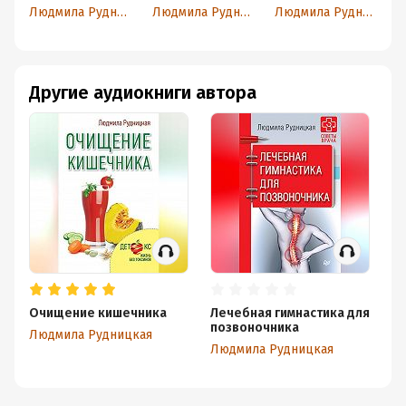
позвоночника
сосудов
позвоночника
Людмила Рудницкая
Людмила Рудницкая
Людмила Рудницкая
Другие аудиокниги автора
Очищение кишечника
Лечебная гимнастика для
Бо
позвоночника
ки
Людмила Рудницкая
о
Людмила Рудницкая
Лю