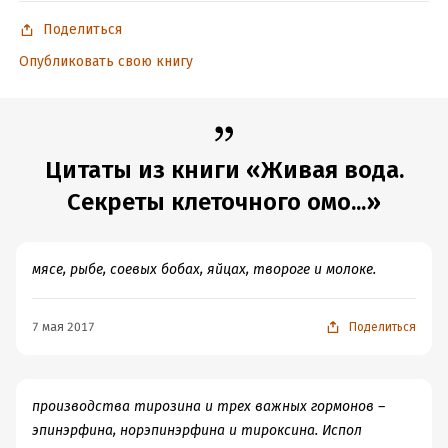
Дата написания:
1 января 2011
Поделиться
Объем:
232264
Опубликовать свою книгу
Год издания:
2020
ISBN (EAN):
9785459010084
Время на чтение:
4
ч.
Цитаты из книги «Живая вода.
Секреты клеточного омо...»
мясе, рыбе, соевых бобах, яйцах, твороге и молоке.
7 мая 2017
Поделиться
производства тирозина и трех важных гормонов –
эпинэрфина, норэпинэрфина и тироксина. Испол