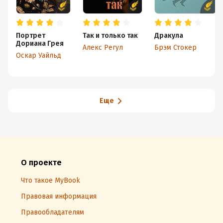
Портрет
Так и только так
Дракула
Дориана Грея
Алекс Регул
Брэм Стокер
Оскар Уайльд
Еще
О проекте
Что такое MyBook
Правовая информация
Правообладателям