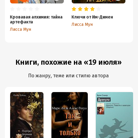
Кровавая алхимия: тайна
Ключи от Им-Димен
Кв
артефакта
Лисса Мун
Ли
Лисса Мун
Книги, похожие на «19 июля»
По жанру, теме или стилю автора