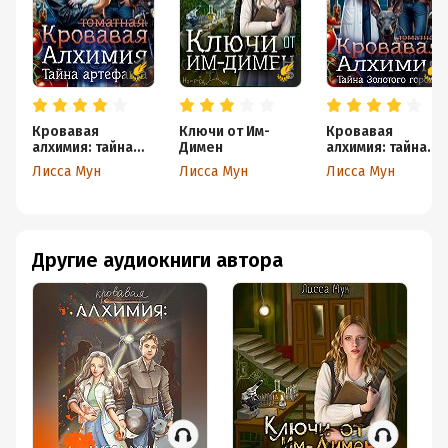
Кровавая
Ключи от Им-
Кровавая
алхимия: тайна
Димен
алхимия: тайна
артефакта
Золотого города
Лисса Мун
Лисса Мун
Лисса Мун
Другие аудиокниги автора