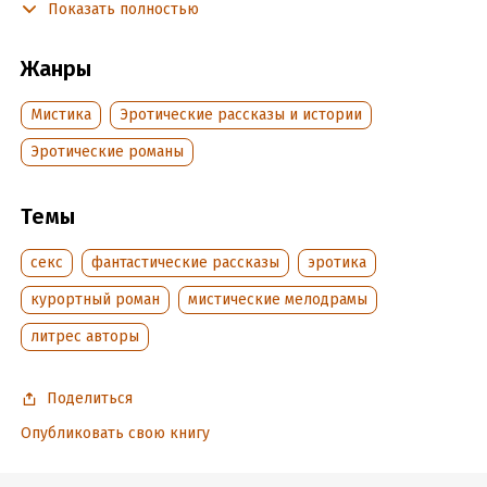
Софию затягивает водоворот неожиданных встреч и
Показать полностью
горячих страстей. Но что ждёт её 19 июля?
Жанры
Подробная информация
Мистика
Эротические рассказы и истории
Дата написания:
1 июня 2022
Эротические романы
Объем:
30794
Год издания:
2022
Темы
Дата поступления:
10 июня 2022
Время на чтение:
1
ч.
секс
фантастические рассказы
эротика
курортный роман
мистические мелодрамы
литрес авторы
Поделиться
Опубликовать свою книгу