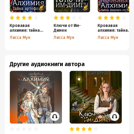
Кровавая
Ключи от Им-
Кровавая
алхимия: тайна
Димен
алхимия: тайна
артефакта
Золотого города
Лисса Мун
Лисса Мун
Лисса Мун
Другие аудиокниги автора