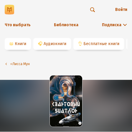
Войти
Что выбрать
Библиотека
Подписка
📖
Книги
🎧
Аудиокниги
👌
Бесплатные книги
⭐️Лисса Мун