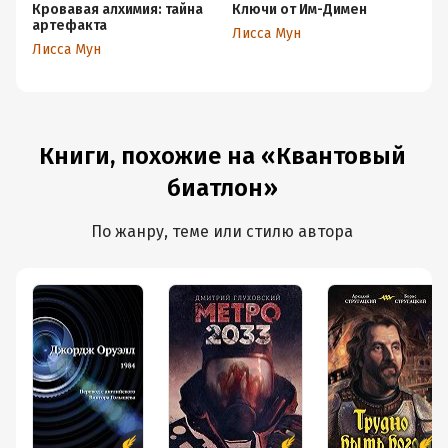
Кровавая алхимия: тайна
Ключи от Им-Димен
Кв
артефакта
Лисса Мун
Ли
Лисса Мун
Книги, похожие на «Квантовый
биатлон»
По жанру, теме или стилю автора