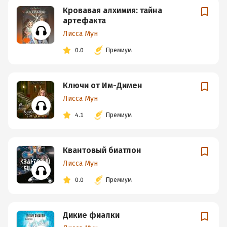
Кровавая алхимия: тайна
артефакта
Лисса Мун
0.0
Премиум
Ключи от Им-Димен
Лисса Мун
4.1
Премиум
Квантовый биатлон
Лисса Мун
0.0
Премиум
Дикие фиалки