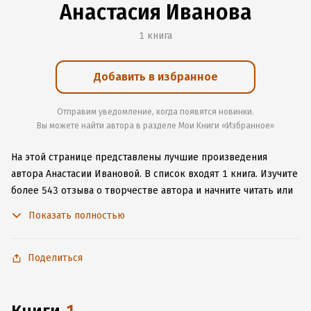
Анастасия Иванова
1 книга
Добавить в избранное
Отправим уведомление, когда появятся новинки.
Вы можете найти автора в разделе Мои Книги «Избранное»
На этой странице представлены лучшие произведения
автора Анастасии Ивановой.
В список входят 1 книга.
Изучите
более 543 отзыва о творчестве автора и начните читать или
слушать книги Анастасии Ивановой онлайн прямо на сайте,
Показать полностью
установите наше удобное приложение для iOS или Android,
чтобы не расставаться с любимыми произведениями даже
без подключения к интернету.
Поделиться