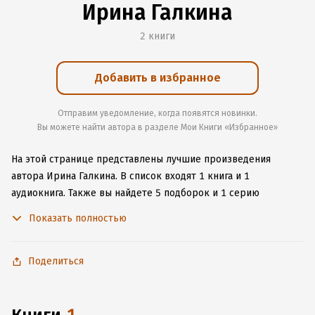
Ирина Галкина
2 книги
Добавить в избранное
Отправим уведомление, когда появятся новинки.
Вы можете найти автора в разделе Мои Книги «Избранное»
На этой странице представлены лучшие произведения
автора Ирина Галкина.
В список входят 1 книга и 1
аудиокнига.
Также вы найдете 5 подборок и 1 серию
с книгами автора.
Изучите более 52 отзыва о творчестве
Показать полностью
автора и начните читать или слушать книги Ирина Галкина
онлайн прямо на сайте, установите наше удобное
приложение для iOS или Android, чтобы не расставаться
Поделиться
с любимыми произведениями даже без подключения
к интернету.