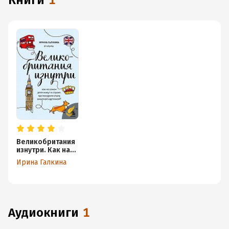
книги
1
Великобритания
изнутри. Как на
самом деле
Ирина Галкина
живут в стране,
где монархия
стала визитной
карточкой?
аудиокниги
1