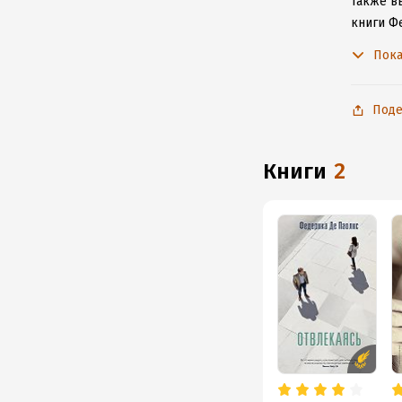
Также в
книги Ф
не расс
Пока
Поде
книги
2