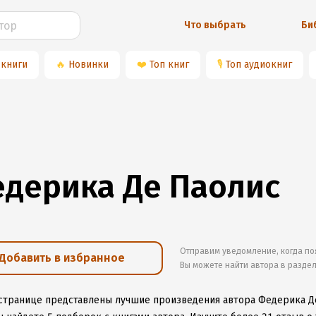
Что выбрать
Би
 книги
🔥
Новинки
❤️
Топ книг
🎙
Топ аудиокниг
дерика Де Паолис
Отправим уведомление, когда по
Добавить в избранное
Вы можете найти автора в разде
 странице представлены лучшие произведения автора Федерика Д