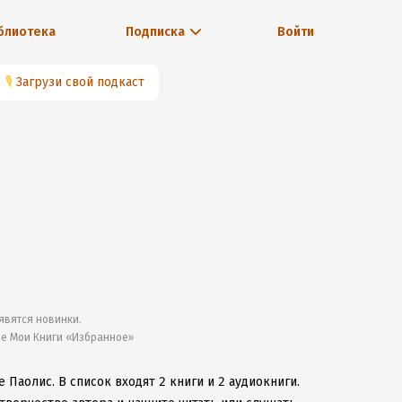
блиотека
Подписка
Войти
🎙
Загрузи свой подкаст
явятся новинки.
ле Мои Книги «Избранное»
е Паолис.
В список входят 2 книги и 2 аудиокниги.