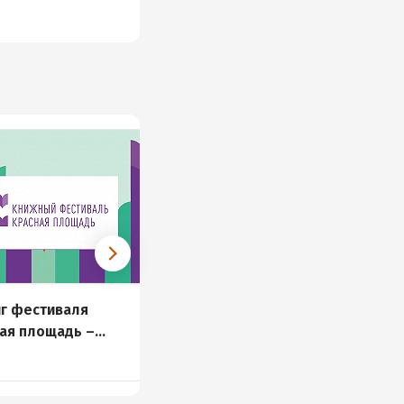
иг фестиваля
Новые книги и
ая площадь –
аудиокниги 22 – 29 мая
и
41 книга