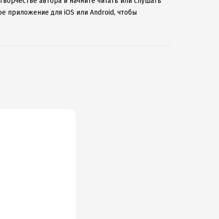
 творчестве автора и начните читать или слушать
е приложение для iOS или Android, чтобы
ернету.