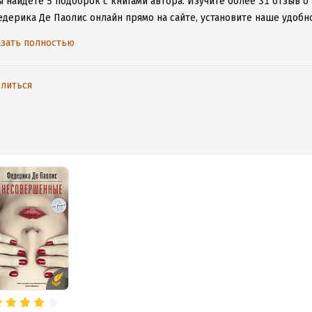
ы найдете 5 подборок с книгами автора.
Изучите более 31 отзыв о
едерика Де Паолис онлайн прямо на сайте, установите наше удобно
таваться с любимыми произведениями даже без подключения к инт
зать полностью
литься