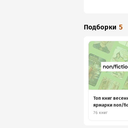
Подборки
5
Топ книг весен
ярмарки non/fi
76 книг