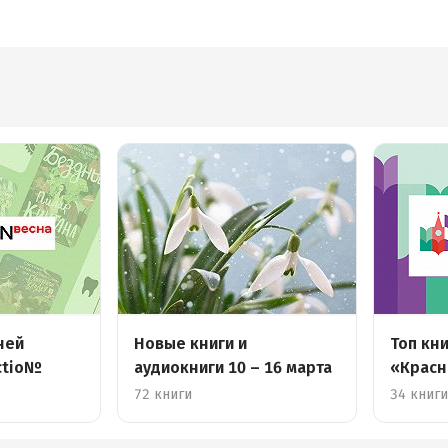
ней
Новые книги и
Топ кн
ctio№
аудиокниги 10 – 16 марта
«Красн
2023»
72 книги
34 книг