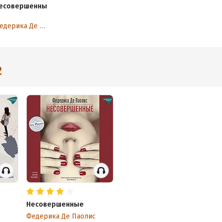
есовершенны
Федерика Де Паолис
2
Несовершенные
с
Федерика Де Паолис