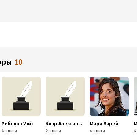
торы
10
Ребекка Уэйт
Клэр Александер
Мари Варей
4 книги
2 книги
4 книги
6