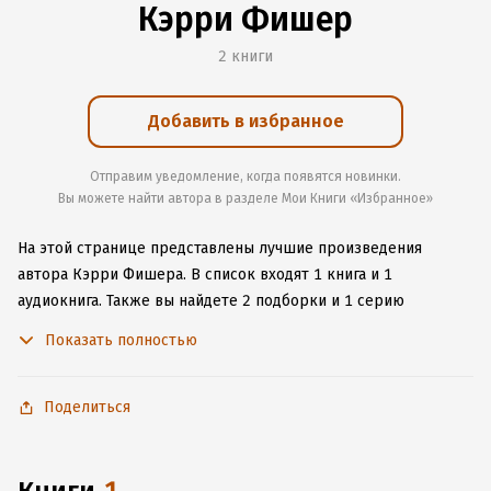
Кэрри Фишер
2 книги
Добавить в избранное
Отправим уведомление, когда появятся новинки.
Вы можете найти автора в разделе Мои Книги «Избранное»
На этой странице представлены лучшие произведения
автора Кэрри Фишера.
В список входят 1 книга и 1
аудиокнига.
Также вы найдете 2 подборки и 1 серию
с книгами автора.
Изучите более 43 отзыва о творчестве
Показать полностью
автора и начните читать или слушать книги Кэрри Фишера
онлайн прямо на сайте, установите наше удобное
приложение для iOS или Android, чтобы не расставаться
Поделиться
с любимыми произведениями даже без подключения
к интернету.