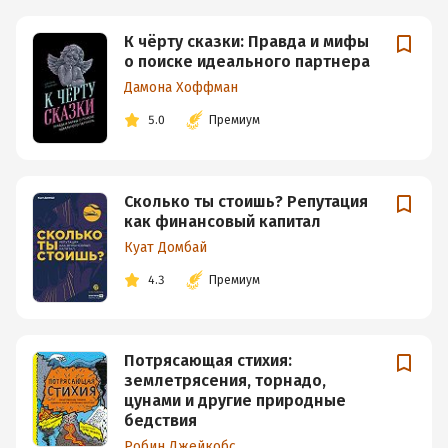
К чёрту сказки: Правда и мифы
о поиске идеального партнера
Дамона Хоффман
5.0
Премиум
Сколько ты стоишь? Репутация
как финансовый капитал
Куат Домбай
4.3
Премиум
Потрясающая стихия:
землетрясения, торнадо,
цунами и другие природные
бедствия
Робин Джейкобс