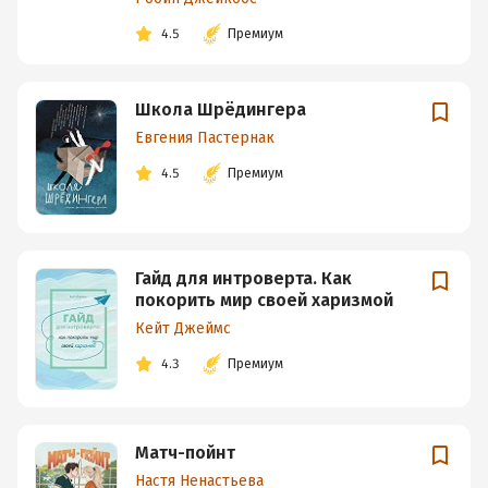
4.5
Премиум
Школа Шрёдингера
Евгения Пастернак
4.5
Премиум
Гайд для интроверта. Как
покорить мир своей харизмой
Кейт Джеймс
4.3
Премиум
Матч-пойнт
Настя Ненастьева