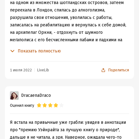
на одном из множества шотландских островов, затеем
переехала в Лондон, спилась до алкоголизма,
разрушила свои отношения, уволилась с работы,
записалась на реабилитацию и вернулась к себе домой,
на архипелаг Оркни, - отдохнуть от шумного
мегаполиса с его бесчисленными пабами и падкими на
алкоголь друзьями, выспаться, развеяться, попытаться
Показать полностью
привести в норму напрочь разрушенную нервную
систему. Понаблюдать за птицами. Растворить боль в
природе, в соленом атлантическом воздухе. Нравится
1 июля 2022
LiveLib
Поделиться
такая картина?
Утром я резко вспомнила, что из мелодии
моей жизни пропал бас. Когда он ушел, я
DracaenaDraco
вдохнула и так и не смогла выдохнуть.
Оценил книгу
"Выгон"
- глубоко личный автобиографичный роман
Эми Липтрот о ее печальном жизненном опыте,
Я встала на привычные уже грабли: увидев в аннотации
который она пережила будучи еще совсем молодой.
про "премию Уэйнрайта за лучшую книгу о природе",
Все детство на унылом шотландском острове Эми
дальше я не читала, а зря. Наверное, ожидала чего-то