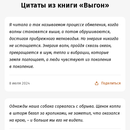
лечиться и проходить курсы реабилитаций. И немалой
Цитаты из книги «Выгон»
Писательница тщательно описывает интересные
доли помощи она получила через изучение островной
природные явления, наблюдаемые на островах
природы, тех северных мест, где она родилась.
Шотландии, жизнь редких птиц и движение небесных
Я читала о так называемом процессе обмеления, когда
тел. В природе Эми находит множество параллелей с
волны становятся выше, а потом обрушиваются,
человеческой жизнью и демонстрирует их читателю,
достигая прибрежного мелководья. Но энергия никогда
облачая в поверхностные, но красивые метафоры.
не истощается. Энергия волн, пройдя сквозь океан,
Большинству читателей текст покажется до боли
превращается в шум, тепло и вибрации, которые
скучным, в этом можно не сомневаться. Но тот редкий
земля поглощает, а люди чувствуют из поколения
читатель, который, как и я, обожает Великобританию
в поколение.
со всеми ее бесчисленными островами, тоскливыми
видами на Атлантический океан и торфяными болотами,
- оценит роман, лучше поймет быт шотландских
8 июля 2024
Поделиться
островитян и, возможно, загорится идеей посетить те
места, которые так подробно описала Липтрот в своих
мемуарах.
Однажды наша собака сорвалась с обрыва. Щенок колли
Эрозия будет вытачивать в утесах новые
в шторм бегал за кроликами, не заметил, что оказался
морские своды, которые потом станут
на краю, – и больше мы его не видели.
отдельными скалами и наконец
обрушатся. Острова всегда уменьшаются,