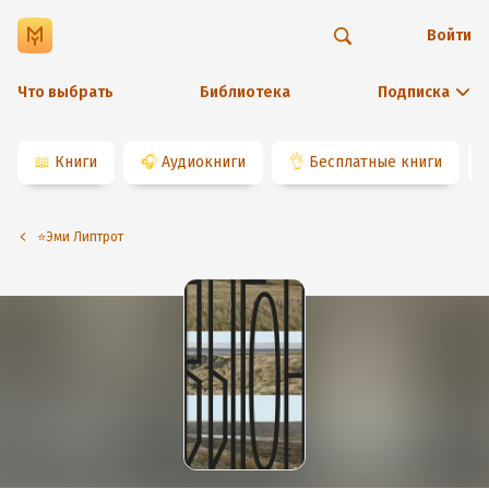
Войти
Что выбрать
Библиотека
Подписка
📖
Книги
🎧
Аудиокниги
👌
Бесплатные книги
⭐️Эми Липтрот