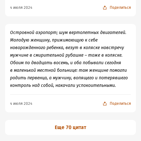
утесы обретают все более и более
4 июля 2024
Поделиться
сложные очертания. Жизнь становится
печальнее, но интереснее, все травмы
постепенно стираются, как шрамы на
побережье.
Островной аэропорт; шум вертолетных двигателей.
Молодую женщину, прижимающую к себе
Пишет Липтрот хорошо, неспешно. Я бы даже сказал,
новорожденного ребенка, везут в коляске навстречу
что это одна из самых медитативных книг, что мне
мужчине в смирительной рубашке – тоже в коляске.
довелось читать. Объем в почти 300 страниц не
Обоим по двадцать восемь, и оба побывали сегодня
кажется затянутым, вымученным - читаешь и
в маленькой местной больнице: там женщине помогли
расслабляешься. Очевидно, что роман эмоционально
родить первенца, а мужчину, вопящего и потерявшего
тяжелый, сложный для людей чувственных и легко
контроль над собой, накачали успокоительными.
сопереживающих. Тем не менее на протяжении всего
чтения через свинцовые шотландские облака пробивал
4 июля 2024
Поделиться
яркий лучик надежды - даже после полного
погружения на дно, человек еще может выкарабкаться
- да, будет трудно, придется бороться с целой толпой
Еще 70 цитат
демонов внутри себя, но это того стоит, и где-то в
глубине даже самой болотистой души еще тлеет искра