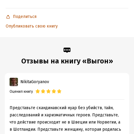
на полузабытый уголок шотландского побережья.
Поделиться
Опубликовать свою книгу
В формате PDF A4 сохранен издательский макет книги.
Подробная информация
Дата написания:
1 января 2016
Отзывы на книгу «Выгон»
Объем:
418615
Год издания:
2025
Дата поступления:
18 ноября 2025
NikitaGoryanov
ISBN (EAN):
9785911035693
Оценил книгу
Переводчик:
Мария Агеева
Время на чтение:
6
ч.
Представьте скандинавский нуар без убийств, тайн,
расследований и харизматичных героев. Представьте,
что действие происходит не в Швеции или Норвегии, а
в Шотландии. Представьте женщину, которая родилась