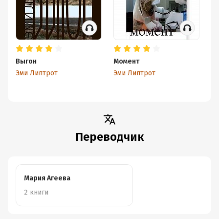
достоинству и, быть может, внесут произведение в
список любимых.
Выгон
Момент
Эми Липтрот
Эми Липтрот
Переводчик
Мария Агеева
2 книги