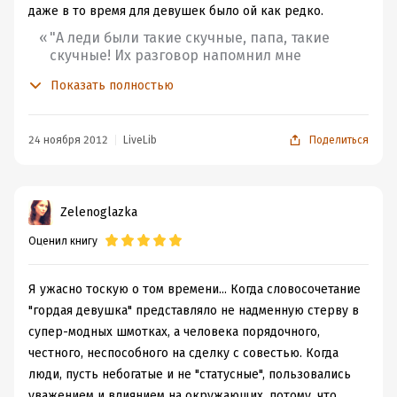
даже в то время для девушек было ой как редко.
"А леди были такие скучные, папа, такие
скучные! Их разговор напомнил мне
старую игру - когда из множества
Показать полностью
существительных нужно составить
предложение."
24 ноября 2012
LiveLib
Поделиться
Здесь кто-то писал, что надо бы ей быть проще. Но
зачем? Вон сейчас девушки с каждым годом все проще
и проще. Они почти забыли, что такое гордость и честь.
Zelenoglazka
Вопрос только в том, хорошо ли это. Раньше они знали,
что надо не размениваться, а беречь себя для того, кто
Оценил книгу
действительно достоин. А сейчас...Ха! Иной раз кажется,
что лишь бы было с кем. И эта простота хороша по-
Я ужасно тоскую о том времени... Когда словосочетание
вашему?
"гордая девушка" представляло не надменную стерву в
Джон Торнтон. Настоящий мужчина, которого теперь я
супер-модных шмотках, а человека порядочного,
считаю абсолютным идеалом. Умный, сильный,
честного, неспособного на сделку с совестью. Когда
сдержанный и целеустремленный. Именно с ним любая
люди, пусть небогатые и не "статусные", пользовались
женщина почувствует себя как за каменной стеной. Но
уважением и влиянием на окружающих, потому, что