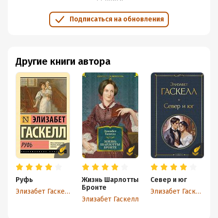
Определенно буду дальше читать книги Элизабет
Подписаться на обновления
Гаскелл, потому что она мне интересна, она меня
заворожила своими сюжетами и манерой письма.
Фильм, который снят по этой книге, тоже получился
интересным, герои подобраны идеально, даже
Другие книги автора
придраться не к чему. Очень понравился актер,
который сыграл роль мистера Торнтона.
Руфь
Жизнь Шарлотты
Север и юг
Бронте
Элизабет Гаскелл
Элизабет Гаскелл
Элизабет Гаскелл