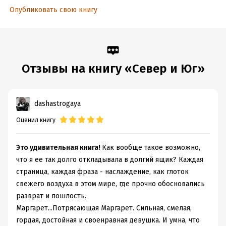
Переводчик:
Татьяна Осина
Опубликовать свою книгу
Время на чтение:
13
ч.
Отзывы на книгу «Север и Юг»
dashastrogaya
Оценил книгу
Это удивительная книга!
Как вообще такое возможно,
что я ее так долго откладывала в долгий ящик? Каждая
страница, каждая фраза - наслаждение, как глоток
свежего воздуха в этом мире, где прочно обосновались
разврат и пошлость.
Маргарет...Потрясающая Маргарет. Сильная, смелая,
гордая, достойная и своенравная девушка. И умна, что