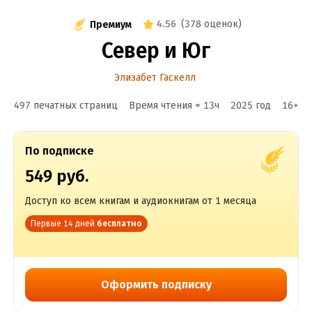
4.56
(
378 оценок
)
Премиум
Север и Юг
Элизабет Гаскелл
497 печатных страниц
Время чтения ≈
13
ч
2025
год
16
+
По подписке
549 руб.
Доступ ко всем книгам и аудиокнигам от 1 месяца
Первые 14 дней
бесплатно
Оформить подписку