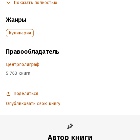
Показать полностью
порой неведомыми для нас, но популярными у разных
народов мира.
Жанры
Подробная информация
Кулинария
Дата написания:
1 января 2005
Объем:
435522
Правообладатель
Год издания:
2020
Центрполиграф
ISBN (EAN):
5952415202
Время на чтение:
7
ч.
5 763 книги
Поделиться
Опубликовать свою книгу
Автор книги