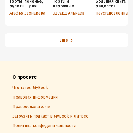
Торты, печенье,
Торты и
Большая книга
рулеты – для
пирожные
рецептов
сладкой диеты
запекания
Агафья Звонарева
Эдуард Алькаев
Неустановленный автор
Еще
О проекте
Что такое MyBook
Правовая информация
Правообладателям
Загрузить подкаст в MyBook и Литрес
Политика конфиденциальности