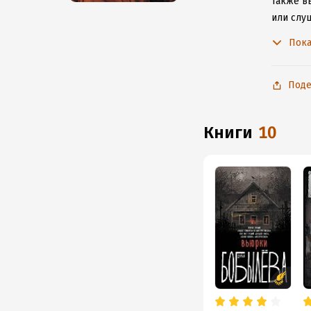
Также вы
или слу
не расс
Пока
Поде
книги
10