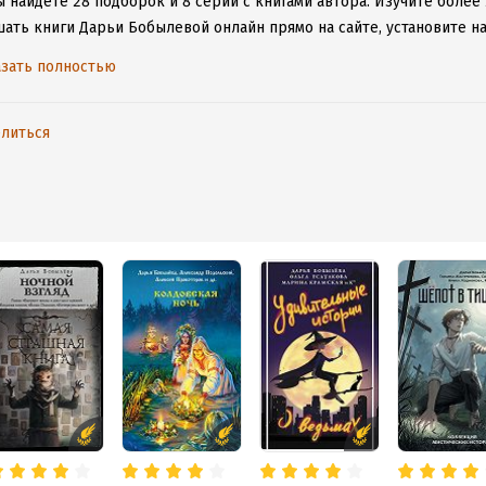
 найдете 28 подборок и 8 серий с книгами автора.
Изучите более 
шать книги Дарьи Бобылевой онлайн прямо на сайте, установите н
таваться с любимыми произведениями даже без подключения к инт
зать полностью
литься