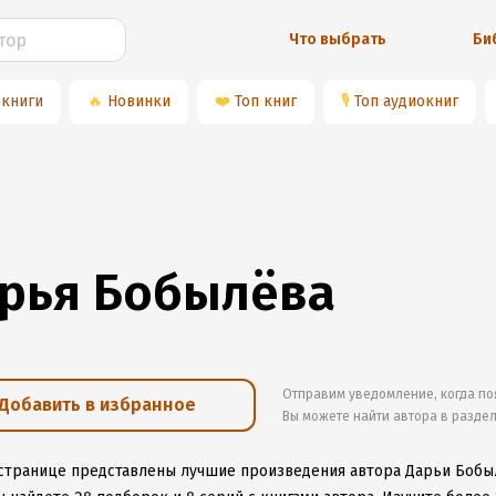
Что выбрать
Би
 книги
🔥
Новинки
❤️
Топ книг
🎙
Топ аудиокниг
рья Бобылёва
Отправим уведомление, когда по
Добавить в избранное
Вы можете найти автора в разде
 странице представлены лучшие произведения автора Дарьи Бобы