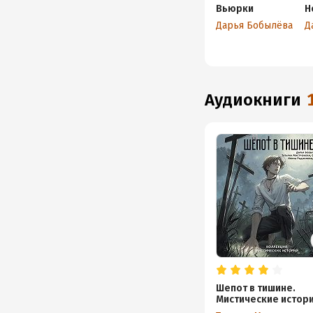
Вьюрки
Н
Дарья Бобылёва
аудиокниги
Шепот в тишине.
Мистические истор