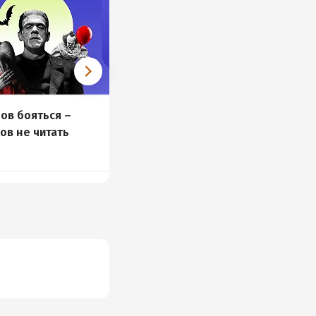
ов бояться –
Новые книги и
ов не читать
аудиокниги 18 – 24
августа
97 книг