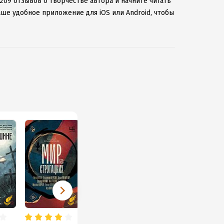
209 отзывов о творчестве автора и начните читать
аше удобное приложение для iOS или Android, чтобы
ернету.