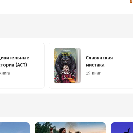
Д
дивительные
Славянская
стории (АСТ)
мистика
книга
19 книг