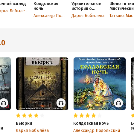
очной взгляд
Колдовская
Удивительные
Шепот в ти
ночь
истории о
Мистическ
Дарья Бобылёва
ведьмах
истории
Александр Подольский
Дарья Бобылёва
10
Вьюрки
Колдовская ночь
Е
ии
з
Дарья Бобылёва
Александр Подольский
к