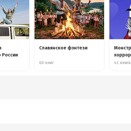
в
Славянское фэнтези
Монстр
о России
хоррор
60 книг
41 книга