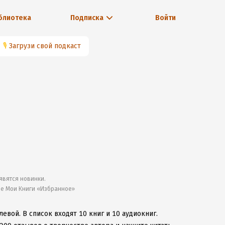
блиотека
Подписка
Войти
🎙
Загрузи свой подкаст
явятся новинки.
ле Мои Книги «Избранное»
левой.
В список входят 10 книг и 10 аудиокниг.