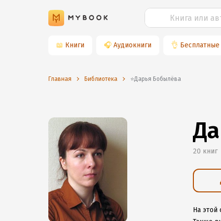
📖
Книги
🎧
Аудиокниги
👌
Бесплатные
Главная
Библиотека
⭐️Дарья Бобылёва
Да
20 книг
На этой