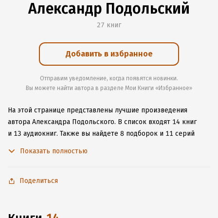
Александр Подольский
27 книг
Добавить в избранное
Отправим уведомление, когда появятся новинки.
Вы можете найти автора в разделе Мои Книги «Избранное»
На этой странице представлены лучшие произведения
автора Александра Подольского.
В список входят 14 книг
и 13 аудиокниг.
Также вы найдете 8 подборок и 11 серий
с книгами автора.
Изучите более 119 отзывов о творчестве
Показать полностью
автора и начните читать или слушать книги Александра
Подольского онлайн прямо на сайте, установите наше
удобное приложение для iOS или Android, чтобы
Поделиться
не расставаться с любимыми произведениями даже без
подключения к интернету.