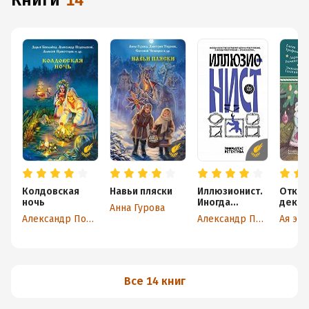
книги
14
Колдовская
Навьи пляски
Иллюзионист.
Откры
ночь
Иногда
декаб
Анна Гурова
искусство
Новог
Александр Подольский
Александр Подольский
Ая эН
заставляет
расск
идти на
преступление,
а иногда
преступление
– это
Все 14 книг
искусство…