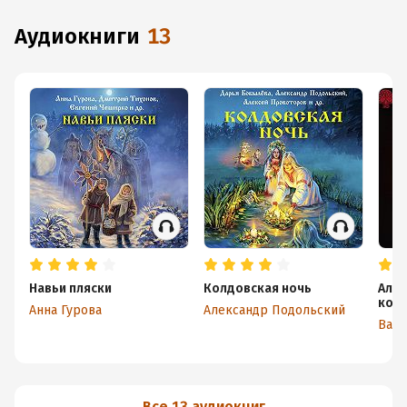
аудиокниги
13
Навьи пляски
Колдовская ночь
Альм
кош
Анна Гурова
Александр Подольский
Вади
Все 13 аудиокниг