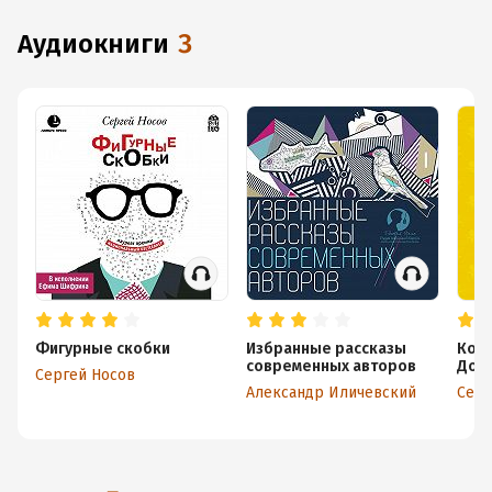
аудиокниги
3
Фигурные скобки
Избранные рассказы
Кол
современных авторов
Дост
Сергей Носов
сум
Александр Иличевский
Серг
лит