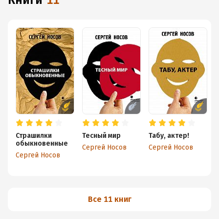
книги
11
Страшилки
Тесный мир
Табу, актер!
обыкновенные
Д
Сергей Носов
Сергей Носов
З
Сергей Носов
С
а
Все 11 книг