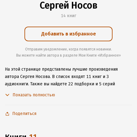
Сергей Носов
14 книг
Добавить в избранное
Отправим уведомление, когда появятся новинки.
Вы можете найти автора в разделе Мои Книги «Избранное»
На этой странице представлены лучшие произведения
автора Сергея Носова.
В список входят 11 книг и 3
аудиокниги.
Также вы найдете 22 подборки и 5 серий
с книгами автора.
Изучите более 74 отзыва о творчестве
Показать полностью
автора и начните читать или слушать книги Сергея Носова
онлайн прямо на сайте, установите наше удобное
приложение для iOS или Android, чтобы не расставаться
Поделиться
с любимыми произведениями даже без подключения
к интернету.