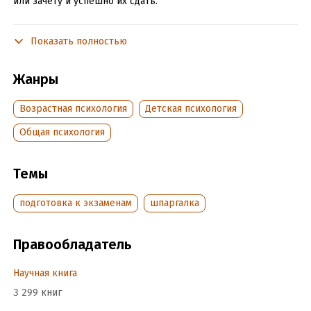
или зачету и успешно их сдать.
Показать полностью
Подробная информация
Дата написания:
1 января 2009
Жанры
Объем:
138964
Год издания:
2020
Возрастная психология
Детская психология
Время на чтение:
2
ч.
Общая психология
Темы
подготовка к экзаменам
шпаргалка
Правообладатель
Научная книга
3 299 книг