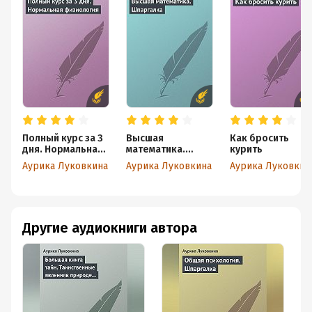
Полный курс за 3
Высшая
Как бросить
дня. Нормальная
математика.
курить
физиология
Шпаргалка
Аурика Луковкина
Аурика Луковкина
Аурика Луковкин
Другие аудиокниги автора