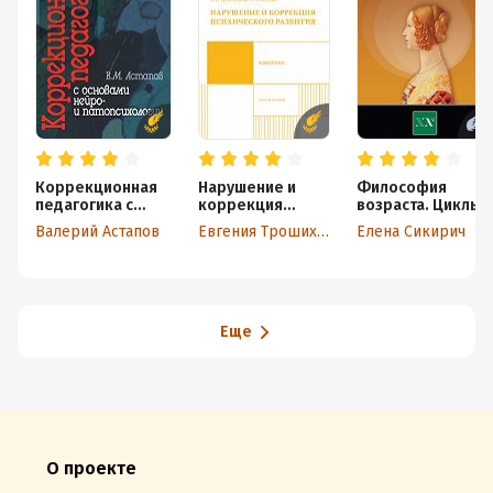
Коррекционная
Нарушение и
Философия
педагогика с
коррекция
возраста. Циклы 
основами нейро-
психического
жизни человека
Валерий Астапов
Евгения Трошихина
Елена Сикирич
и патопсихологии
развития.
Учебное
пособие
Еще
О проекте