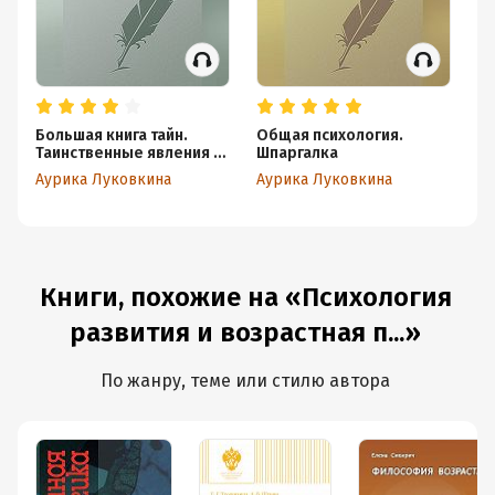
Большая книга тайн.
Общая психология.
По
Таинственные явления в
Шпаргалка
Н
природе и истории
Аурика Луковкина
Аурика Луковкина
Ау
Книги, похожие на «Психология
развития и возрастная п...»
По жанру, теме или стилю автора