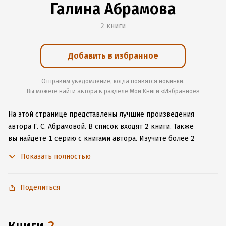
Галина Абрамова
2 книги
Добавить в избранное
Отправим уведомление, когда появятся новинки.
Вы можете найти автора в разделе Мои Книги «Избранное»
На этой странице представлены лучшие произведения
автора Г. С. Абрамовой.
В список входят 2 книги.
Также
вы найдете 1 серию с книгами автора.
Изучите более 2
отзыва о творчестве автора и начните читать или слушать
Показать полностью
книги Г. С. Абрамовой онлайн прямо на сайте, установите
наше удобное приложение для iOS или Android, чтобы
не расставаться с любимыми произведениями даже без
Поделиться
подключения к интернету.