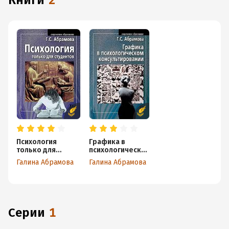
книги
2
Психология
Графика в
только для
психологическо
студентов
м
Галина Абрамова
Галина Абрамова
консультировани
и
Серии
1