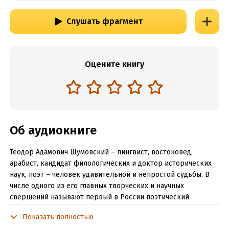
Слушать фрагмент
Оцените книгу
Об аудиокниге
Теодор Адамович Шумовский – лингвист, востоковед,
арабист, кандидат филологических и доктор исторических
наук, поэт – человек удивительной и непростой судьбы. В
числе одного из его главных творческих и научных
свершений называют первый в России поэтический
перевод Корана. Но есть еще одно, возможно менее
Показать полностью
известное, но от этого не менее важное достижение. Теодор