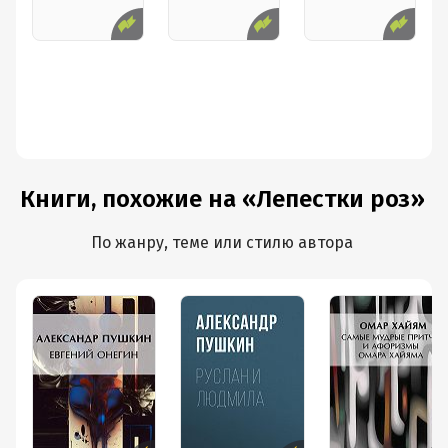
*
Едва коснувшись моего огня,
Она пылает вся, как светоч дня.
Остановись мгновенье, ты прекрасно!
И ты в других переживёшь меня.
Книги, похожие на «Лепестки роз»
*
По жанру, теме или стилю автора
Мы в старости – наложники тепла:
Теплом ласкаем дряхлые тела –
Не потому ль, что молодость когда-то
Нас поцелуем трепетным ожгла?
*