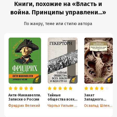
Книги, похожие на «Власть и
война. Принципы управлени...»
По жанру, теме или стилю автора
Анти-Макиавелли.
Тайные
Закат
Записки о России
общества всех
Западного
веков и всех
мира. Очерки
Фридрих Великий
Чарльз Уильям Гекертон
Освальд Шпенглер
стран
морфологии
мировой
истории. Том 2