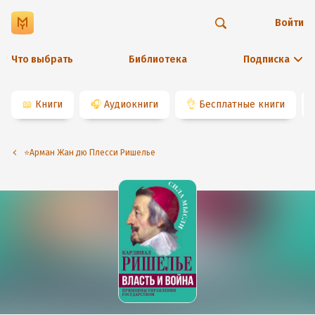
Войти
Что выбрать
Библиотека
Подписка
📖
Книги
🎧
Аудиокниги
👌
Бесплатные книги
⭐️Арман Жан дю Плесси Ришелье