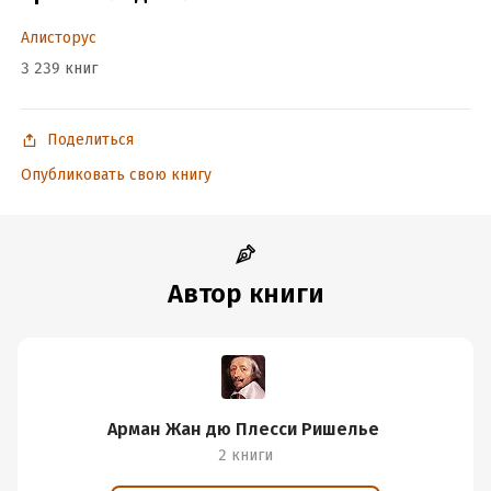
Год издания:
2023
Дата поступления:
12 июня 2023
Алисторус
ISBN (EAN):
9785002220120
3 239 книг
Время на чтение:
7
ч.
Поделиться
Опубликовать свою книгу
Автор книги
Арман Жан дю Плесси Ришелье
2 книги