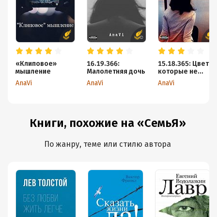
«Клиповое»
16.19.366:
15.18.365: Цветы,
мышление
Малолетняя дочь
которые не
умирают
AnaVi
AnaVi
AnaVi
Книги, похожие на «СемьЯ»
По жанру, теме или стилю автора