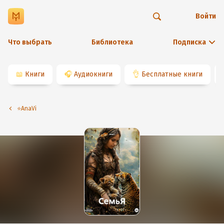
Войти
Что выбрать
Библиотека
Подписка
📖
Книги
🎧
Аудиокниги
👌
Бесплатные книги
⭐️AnaVi