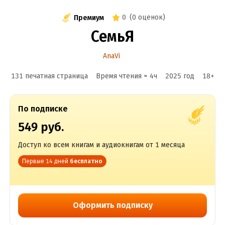
0
(
0 оценок
)
Премиум
СемьЯ
AnaVi
131 печатная страница
Время чтения ≈
4
ч
2025
год
18
+
По подписке
549 руб.
Доступ ко всем книгам и аудиокнигам от 1 месяца
Первые 14 дней
бесплатно
Оформить подписку