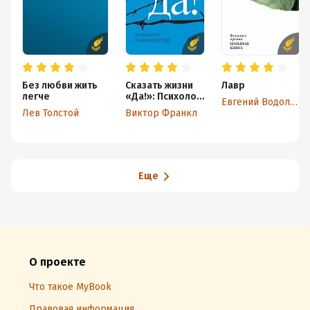
Без любви жить
Сказать жизни
Лавр
легче
«Да!»: Психолог
Евгений Водолазкин
в концлагере
Лев Толстой
Виктор Франкл
Еще
О проекте
Что такое MyBook
Правовая информация