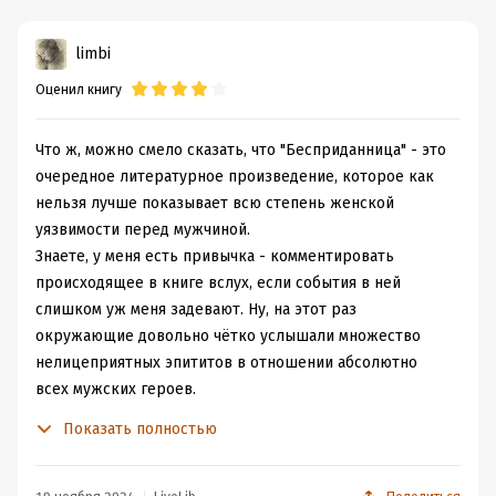
limbi
Оценил книгу
Что ж, можно смело сказать, что "Бесприданница" - это
очередное литературное произведение, которое как
нельзя лучше показывает всю степень женской
уязвимости перед мужчиной.
Знаете, у меня есть привычка - комментировать
происходящее в книге вслух, если события в ней
слишком уж меня задевают. Ну, на этот раз
окружающие довольно чётко услышали множество
нелицеприятных эпититов в отношении абсолютно
всех мужских героев.
Так получилось, что не нашлось ни одного
Показать полностью
положительного персонажа, который мог бы
заступиться за главную героиню. Все только и хотели
использовать её в своих целях, судили о ней по