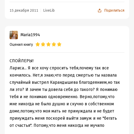
Замечательная пьеса! Очень правдивая и жизненная,
15 декабря 2011
LiveLib
Поделиться
актуальна и в наши дни. Что и говорить, этим как раз
отличается классика - она всегда будет актуальной,
потому что раскрываемые в ней вопросы волновали
человечество и будут волновать во все времена.
Maria1994
Лариса Дмитриевна Огудалова
- очень
Оценил книгу
впечатлительная и нежная натура. Безумно и искренне
влюблена в Паратова, готова простить ему всё что
СПОЙЛЕРЫ!
угодно, он для неё идеал, Мужчина с большой буквы.
Лариса... Я все хочу спросить тебя,почему так все
Сергей Сергеич... это идеал мужчины. Вы
кончилось. Нет,я знаю,что перед смертью ты назвала
понимаете, что такое идеал? Быть может, я
случайный выстрел Карандышева благодеянием,но так
ошибаюсь, я еще молода, не знаю людей;
но это мнение изменить во мне нельзя,
ли это? И зачем ты довела себя до такого? Я понимаю
оно умрет со мной.
тебя и не понимаю одновременно. Верно,потому,что
мне никогда не было душно и скучно в собственном
Слова, чувства и поступки Ларисы понять легко, и даже
доме,потому,что моя мать не принуждала и не будет
когда она совершает глупость, оправдание ей есть и
принуждать меня поскорей выйти замуж и не "бегать
называется оно Л ю б о в ь...
от счастья". Потому,что меня никогда не мучило
Сергей Сергеич Паратов
, как уже было сказано выше,
осознание того,что я все делаю не так,что я прожила