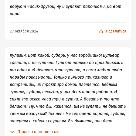
надолго. Лариса бедная переживала, тосковала очень, а
воруют часик-другой, ну и гуляют парочками. Да вот
от него ни одного письма.
пара!
Лариса.
Я ослепла, я все чувства потеряла,
да и рада. Давно уж точно во сне все вижу,
27 октября 2024
Поделиться
что кругом меня происходит. Нет, уехать
надо, вырваться отсюда.
В отчаянии Лариса решает выйти замуж за первого
Кулигин. Вот какой, сударь, у нас городишко! Бульвар
встречного, а им оказывается
Карандышев
, давно в
сделали, а не гуляют. Гуляют только по праздникам, и
неё влюблённый. Хотя, любовью это вряд ли можно
то один вид делают, что гуляют, а сами ходят туда
назвать. Он человек глупый, эгоистичный, ревнивый
наряды показывать. Только пьяного приказного и
собственник. Не сумев добиться положения в
встретишь, из трактира домой плетется. Бедным
обществе и уважения, хочет отыграться на всех, взяв в
гулять, сударь, некогда, у них день и ночь работа. И
жены Ларису, которую он, в свою очередь, тоже
спят-то всего часа три в сутки. А богатые-то что
воспринимает, как средство, а не цель. Другими
делают? Ну, что бы, кажется, им не гулять, не дышать
словами, она для него вещь, игрушка.
свежим воздухом? Так нет. У всех давно ворота, сударь,
Именно Карандышев изрекает бессмертную фразу в
заперты и собаки спущены. Вы думаете, они дело
конце:
делают, либо Богу молятся? Нет, сударь! И не от воров
Показать полностью
Так не доставайся ж ты никому!
они запираются, а чтоб люди не видали, как они своих