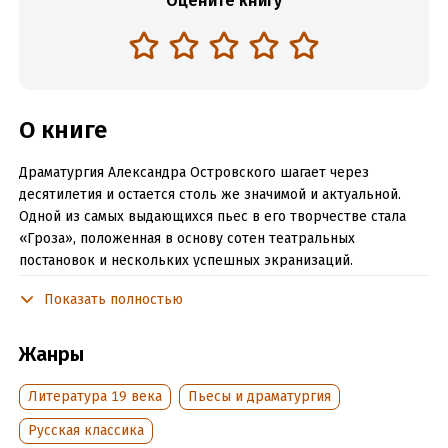
Оцените книгу
О книге
Драматургия Александра Островского шагает через
десятилетия и остается столь же значимой и актуальной.
Одной из самых выдающихся пьес в его творчестве стала
«Гроза», положенная в основу сотен театральных
постановок и нескольких успешных экранизаций.
Пьеса описывает, как на стыке эпох происходит перемена
Показать полностью
нравов, как меняется общество и что в это время
происходит с людьми. В центре событий – жизнь одной
Жанры
семьи. Только вышедшая замуж за безвольного,
слабохарактерного человека Катерина вынуждена бороться
Литература 19 века
Пьесы и драматургия
с собственными чувствами и мыслями, терпеть тяжелый
характер новых родственников и одновременно открывать
Русская классика