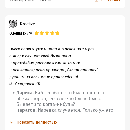
19 ноября 2024
LiveLib
Поделиться
внешности и не задумывались о том, что творится в
душе. Даже мать оказалась дамой достаточно ушлой.
Конечно финал этой истории оказался предсказуемым,
Kreative
но это не помешало мне все равно расстроиться... было
Оценил книгу
бы неплохо, если бы автор потратил ещё немного
времени и добавил эпилог, в котором каждый мужской
персонаж получил бы по заслугам.
Пьесу свою я уже читал в Москве пять раз,
в числе слушателей были лица
и враждебно расположенные ко мне,
и все единогласно признали „Бесприданницу“
лучшим из всех моих произведений.
(А. Островский)
Лариса.
Кабы любовь-то была равная с
обеих сторон, так слез-то бы не было.
Бывает это когда-нибудь?
Паратов.
Изредка случается. Только уж это
какое-то кондитерское пирожное
выходит, какое-то безэ.
Показать полностью