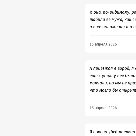
проявлять свои чувств
также подтолкнула его
И она, по-видимому, р
затянувшаяся депресси
любила ее мужа, как с
с гипертрофированной
а в ее положении то 
глубинных причин его
Ведь собственной пси
15 апреля 2026
эмоциональной сферы, 
маски-футляра. А ему 
победу одержала любо
«Ах, свобода, свобод
А приезжая в город, я
ли?»
(А.П.Чехов «Челов
еще с утра у нее было
молчали, но мы не при
что могло бы открыть
15 апреля 2026
Я и жена убедительно