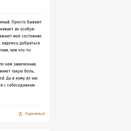
танный. Просто бывают
ркивает их особую
ражают моё состояние
х надеюсь добраться
ния, чем что-то
ло кем замеченная.
иняет такую боль,
й. Да и кому из нас
ся с собеседником
е вообще
— потерю. И
окатившиеся с ним,
Поделиться
саешься, даже
лушать. А потом