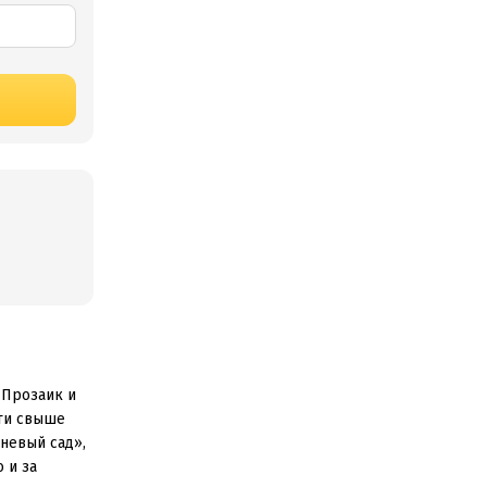
 Прозаик и
сти свыше
невый сад»,
 и за