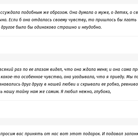
а, ослабила его творческие, созидательные силы, притянув взаме
 к самоотчуждению и бегству от реальности в футляр. Беликова 
ассуждала подобным же образом. Она думала о муже, о детях, о с
я, самостоятельно справиться с которой его психика, ослабленна
ына. Если б она отдалась своему чувству, то пришлось бы лгать
 тревожностью, оказывается не в состоянии. Такому человеку для
и другое было бы одинаково страшно и неудобно.
 психологической декомпенсированности, безусловно, требуется п
хической энергии, необходимой для внутренних изменений и разб
у него не остается, так как она вся уходит на создание и поддер
надо бы, наоборот, освобождаться от всяких внутренних защитных
вь к жизни, а не страсть к разрушению.
а! Даже намёк, даже слабая надежда на её возможность даёт ду
 всякий раз по ее глазам видел, что она ждала меня; и она сама п
ек в футляре»).
 какое-то особенное чувство, она угадывала, что я приеду. Мы п
знавались друг другу в нашей любви и скрывали ее робко, ревниво
 нашу тайну нам же самим. Я любил нежно, глубоко,
 просим вас принять от нас вот этот подарок. И подавал запонк