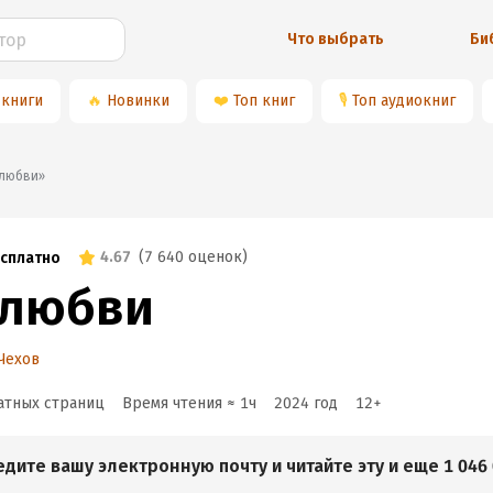
Что выбрать
Би
 книги
🔥
Новинки
❤️
Топ книг
🎙
Топ аудиокниг
«О любви»
4.67
(
7 640 оценок
)
сплатно
 любви
Чехов
атных страниц
Время чтения ≈
1
ч
2024
год
12
+
едите вашу электронную почту и читайте эту и еще 1 046 