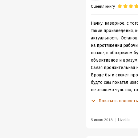
Оценил книгу
Начну, наверное, с тог
такие произведения, к
актуальность. Останов
на протяжении рабочих
позже, в обозримом б
объективное и вразум
Самая пронзительная н
Вроде бы и сюжет прос
будто сам покатал изв
не знакомо чувство, т
чем-то важным и сокро
Показать полност
сомневаешься, а нужно
Вот только Иона в рас
насколько же чёрствы
5 июля 2018
LiveLib
болтавшие о чём-то с
думаешь, что сам в та