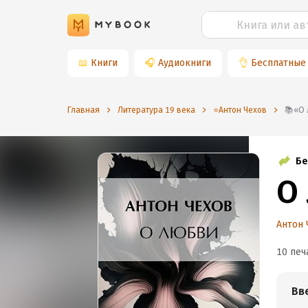
📖
Книги
🎧
Аудиокниги
👌
Бесплатные
Главная
Литература 19 века
⭐️Антон Чехов
📚
Бе
О
Антон 
10 печ
Вв