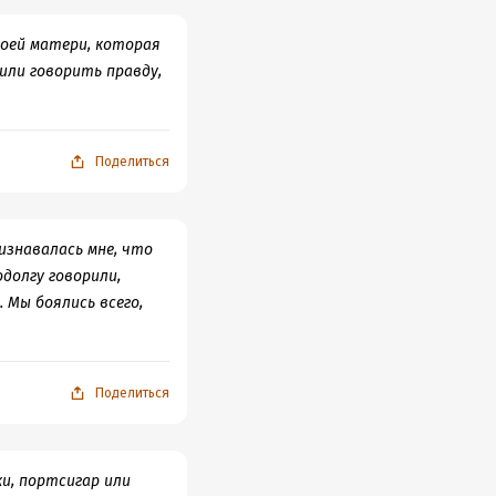
н разрушительные, а
доводит до смерти
воей матери, которая
я постоянной борьбой
 или говорить правду,
 устранения
омощь специалиста.
локировки
Поделиться
живание защитной
 механизмов, чтобы
ше крылья, не правда
ризнавалась мне, что
одолгу говорили,
. Мы боялись всего,
Поделиться
и, портсигар или