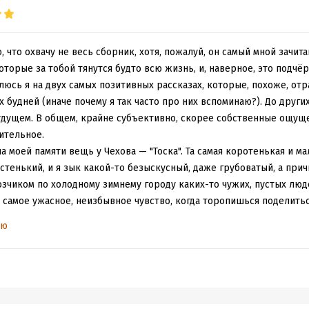
о, что охвачу не весь сборник, хотя, пожалуй, он самый мной зачи
оторые за тобой тянутся будто всю жизнь, и, наверное, это подчё
люсь я на двух самых позитивных рассказах, которые, похоже, от
 будней (иначе почему я так часто про них вспоминаю?). До други
удущем. В общем, крайне субъективно, скорее собственные ощуще
ительное.
а моей памяти вещь у Чехова — "Тоска". Та самая коротенькая и ма
тенький, и я зык какой-то безыскусный, даже грубоватый, а прич
озчиком по холодному зимнему городу каких-то чужих, пустых люде
о самое ужасное, неизбывное чувство, когда торопишься поделить
венным, а тебя перебивают. Перебьют один раз, другой, и ты уж
ью
 ли оно тебе.
сказе хотел обсудить со случайными попутчиками самое дорогое 
ми предстали остальные персонажи, какой-то мишурой, фоном пр
воём, да поторапливавшие, да поживее. Смотришь со стороны, ужа
кую ситуацию не попадёшь — есть друзья, те, кто всегда готов выс