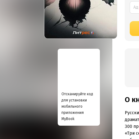
Отсканируйте код
О к
для установки
мобильного
Русски
приложения
MyBook
драмат
300 пр
«Три с