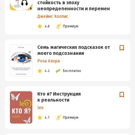
стойкость в эпоху
неопределенности и перемен
Джеймс Холлис
4.8
Премиум
Семь магических подсказок от
моего подсознания
Роза Азора
4.1
Бесплатно
Кто я? Инструкция
к реальности
lee
4.7
Премиум