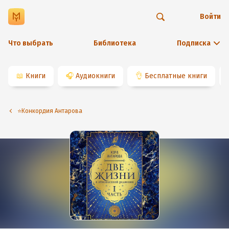
Войти
Что выбрать
Библиотека
Подписка
📖
Книги
🎧
Аудиокниги
👌
Бесплатные книги
⭐️Конкордия Антарова