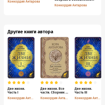
Конкордия Антарова
редакции
Конкордия Антарова
Ко
Другие книги автора
Две жизни.
Две жизни. Все
Две жизни.
Часть I
части. Сборник в
Часть III
обновленной
Конкордия Антарова
Конкордия Антарова
Конкордия Антарова
редакции