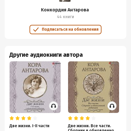
Конкордия Антарова
44 книги
Подписаться на обновления
Другие аудиокниги автора
Две жизни. I-II части
Две жизни. Все части.
Дв
Сборник в обновленной
о