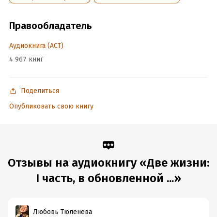
© & ℗ ООО «Издательство АСТ», «Аудиокнига», 2022
Правообладатель
Подробная информация
Аудиокнига (АСТ)
Дата написания:
1 января 1993
4 967 книг
Год издания:
2022
Дата поступления:
24 декабря 2024
Поделиться
ISBN (EAN):
9785171406028
Опубликовать свою книгу
Отзывы на аудиокнигу «Две жизни:
I часть, в обновленной ...»
Любовь Тюленева