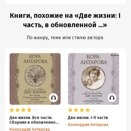
Книги, похожие на «Две жизни: I
часть, в обновленной ...»
По жанру, теме или стилю автора
Две жизни. Все части.
Две жизни. I-II части
Дв
Сборник в обновленной
о
Конкордия Антарова
редакции
Конкордия Антарова
Ко