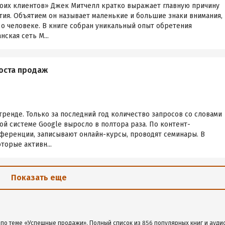
оих клиентов» Джек Митчелл кратко выражает главную причину
тия. Объятием он называет маленькие и большие знаки внимания,
 о человеке. В книге собран уникальный опыт обретения
ская сеть M...
оста продаж
тренде. Только за последний год количество запросов со словами
вой системе Google выросло в полтора раза. По контент-
ференции, записывают онлайн-курсы, проводят семинары. В
торые активн...
Показать еще
 по теме «Успешные продажи». Полный список из 856 популярных книг и ауди