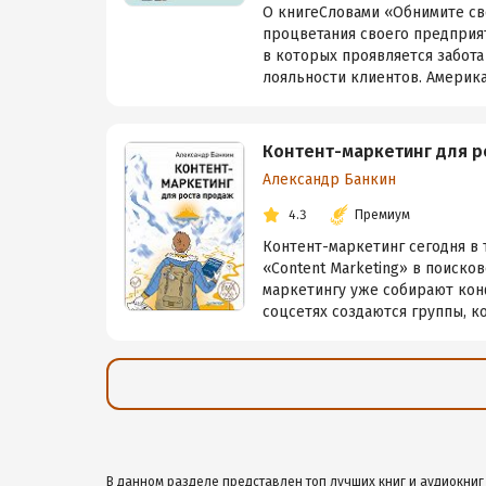
О книгеСловами «Обнимите св
процветания своего предприя
в которых проявляется забота
лояльности клиентов. Американ
Контент-маркетинг для р
Александр Банкин
4.3
Премиум
Контент-маркетинг сегодня в 
«Content Marketing» в поиско
маркетингу уже собирают кон
соцсетях создаются группы, ко
В данном разделе представлен топ лучших книг и аудиокниг