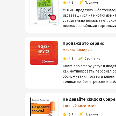
4.6
Премиум
«СПИН-продажи» – бестселле
издававшийся на многих языка
убедительно показывают, ско
мелкомасштабными торговыми 
Продажи это сервис
Максим Кокорин
4.3
Бесплатно
Книга про сферу услуг и люде
как мотивировать персонал с
обслуживания гостей и клиент
деликатно, без агрессии и шабл
Не давайте скидок! Совр
Евгений Колотилов
3.9
Премиум