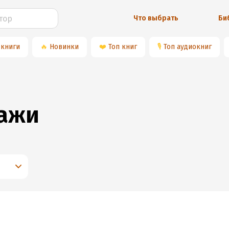
Что выбрать
Би
 книги
🔥
Новинки
❤️
Топ книг
🎙
Топ аудиокниг
ажи