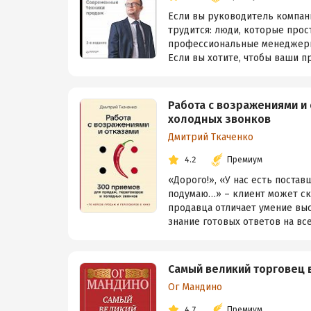
Если вы руководитель компани
трудится: люди, которые прос
профессиональные менеджеры
Если вы хотите, чтобы ваши пр
Работа с возражениями и 
холодных звонков
Дмитрий Ткаченко
4.2
Премиум
«Дорого!», «У нас есть постав
подумаю…» – клиент может ск
продавца отличает умение выс
знание готовых ответов на все
Самый великий торговец 
Ог Мандино
4.7
Премиум