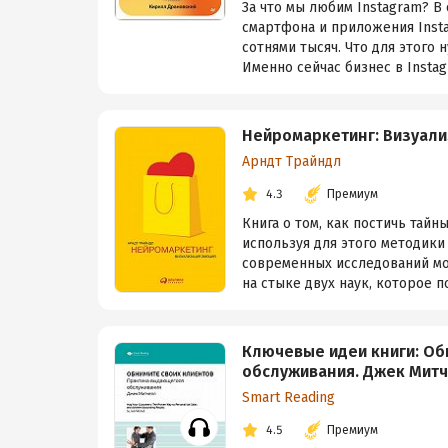
За что мы любим Instagram? В
смартфона и приложения Inst
сотнями тысяч. Что для этого 
Именно сейчас бизнес в Instag
Нейромаркетинг: Визуали
Арндт Трайндл
4.3
Премиум
Книга о том, как постичь тай
используя для этого методики
современных исследований мо
на стыке двух наук, которое по
Ключевые идеи книги: Об
обслуживания. Джек Мит
Smart Reading
4.5
Премиум