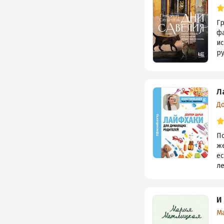
Гр
фа
ис
ру
Л
Д
П
же
ес
ле
И
М