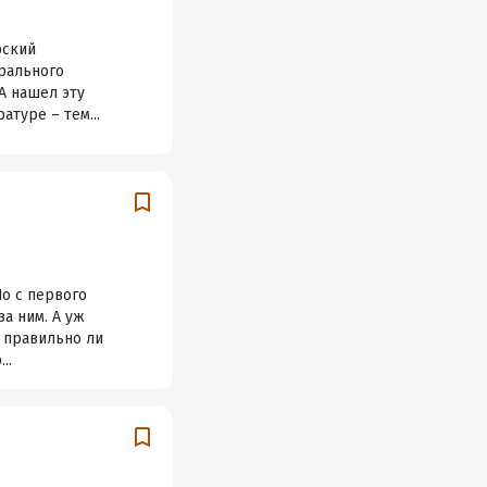
рский
трального
 А нашел эту
туре – тем...
о с первого
за ним. А уж
: правильно ли
..