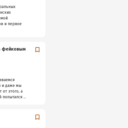
тральных
анских
емой
ов и первое
ть фейковым
киваемся
и и даже мы
 от этого, а
попытался ...