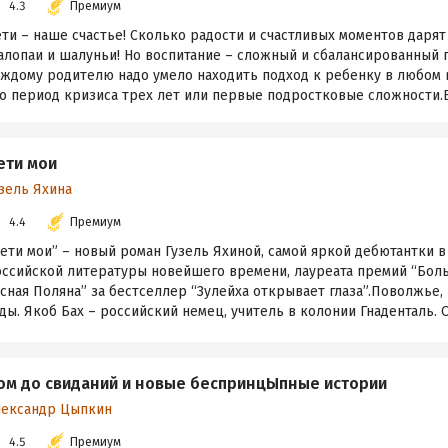
4.3
Премиум
ти – наше счастье! Сколько радости и счастливых моментов дарят
лопаи и шалуньи! Но воспитание – сложный и сбалансированный п
аждому родителю надо умело находить подход к ребенку в любом 
о период кризиса трех лет или первые подростковые сложности.В 
ети мои
зель Яхина
4.4
Премиум
ети мои” – новый роман Гузель Яхиной, самой яркой дебютантки в
оссийской литературы новейшего времени, лауреата премий “Боль
сная Поляна” за бестселлер “Зулейха открывает глаза”.Поволжье,
ды. Якоб Бах – российский немец, учитель в колонии Гнаденталь. О
ом до свиданий и новые беспринцЫпные истории
лександр Цыпкин
4.5
Премиум