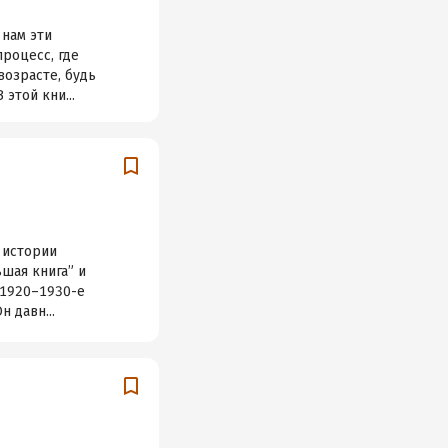
 нам эти
роцесс, где
возрасте, будь
этой кни...
 истории
шая книга” и
 1920–1930-е
н давн...