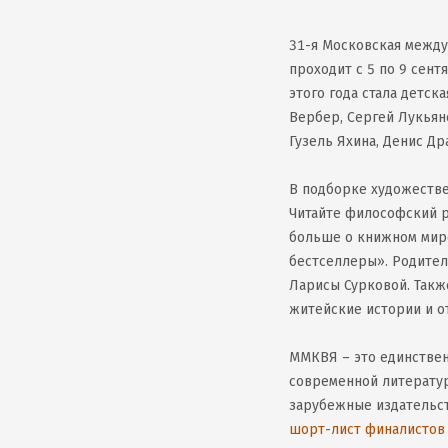
31-я Московская межд
проходит с 5 по 9 сент
этого года стала детск
Вербер, Сергей Лукьян
Гузель Яхина, Денис Др
В подборке художеств
Читайте философский ро
больше о книжном мире
бестселлеры». Родителя
Ларисы Сурковой. Такж
житейские истории и о
ММКВЯ – это единстве
современной литератур
зарубежные издательст
шорт-лист финалистов