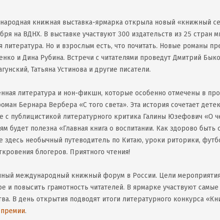
ународная книжная выставка-ярмарка открыла новый «книжный с
ября на ВДНХ. В выставке участвуют 300 издательств из 25 стран м
ая литература. Но и взрослым есть, что почитать. Новые романы п
енко и Дина Рубина. Встречи с читателями проведут Дмитрий Быко
агунский, Татьяна Устинова и другие писатели.
енная литература и нон-фикшн, которые особенно отмечены в пр
ман Бернара Вербера «С того света». Эта история сочетает детек
 с публицистикой литературного критика Галины Юзефович «О ч
м будет полезна «Главная книга о воспитании. Как здорово быть 
е здесь необычный путеводитель по Китаю, уроки риторики, футб
ткровения блогеров. Приятного чтения!
нный международный книжный форум в России. Цели мероприятия
е и повысить грамотность читателей. В ярмарке участвуют самые
ва. В день открытия подводят итоги литературного конкурса «Кни
 премии
.