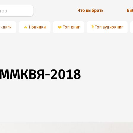
Что выбрать
Би
 книги
🔥
Новинки
❤️
Топ книг
🎙
Топ аудиокниг
 ММКВЯ-2018