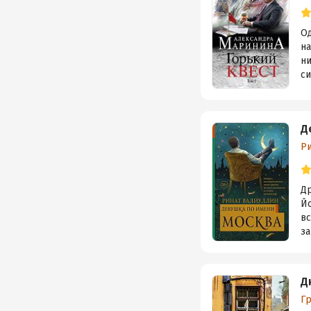
О
н
ни
си
Д
Р
Д
Йо
вс
за
Д
Г