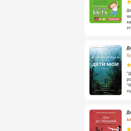
Де
ша
к
эт
Д
Гу
“Д
р
“Я
го
Д
А