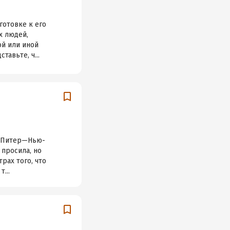
готовке к его
х людей,
ой или иной
тавьте, ч...
а—Питер—Нью-
 просила, но
рах того, что
...