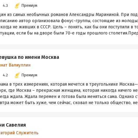
4.3
Премиум
дин из самых необычных романов Александры Марининой. При под
аписанию автор организовала фокус-группы, состоящие из молоды
когда не живших в СССР. Цель – понять, как бы они поступили в т
туации, если бы на дворе были 70-е годы прошлого столетия.Предс
евушка по имени Москва
инат Валиуллин
4.2
Премиум
рама в трех измерениях, которая мечется в треугольнике Москв
рк, где Москва – прекрасная женщина, которая никогда ничего не
егда ждала. Ждала перемен и готова была меняться сама. Однако ст
втра может быть хуже, чем сейчас, сковал не только общество, не т
ни Савелия
ригорий Служитель