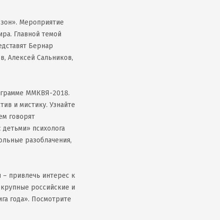
езон». Мероприятие
ира. Главной темой
редставят Бернар
в, Алексей Сальников,
ограмме ММКВЯ-2018.
тив и мистику. Узнайте
ем говорят
с детьми» психолога
ольные разоблачения,
 – привлечь интерес к
 крупные российские и
га года». Посмотрите