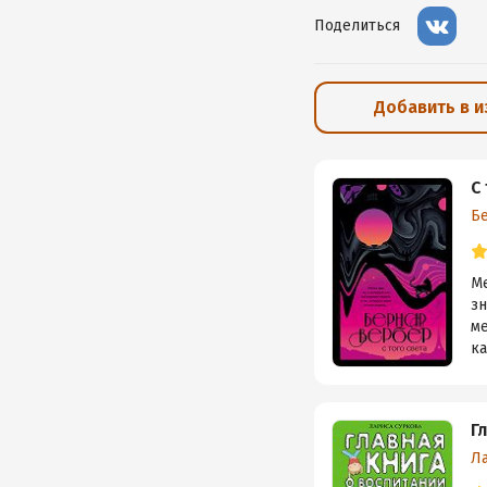
Поделиться
Добавить в 
С
Б
Ме
з
ме
ка
Г
Л