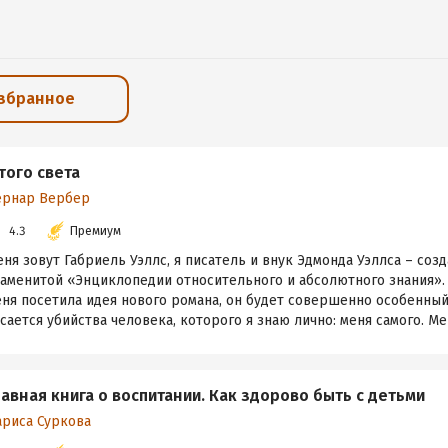
избранное
 того света
ернар Вербер
4.3
Премиум
ня зовут Габриель Уэллс, я писатель и внук Эдмонда Уэллса – соз
наменитой «Энциклопедии относительного и абсолютного знания».
ня посетила идея нового романа, он будет совершенно особенный
сается убийства человека, которого я знаю лично: меня самого. Мен
лавная книга о воспитании. Как здорово быть с детьми
ариса Суркова