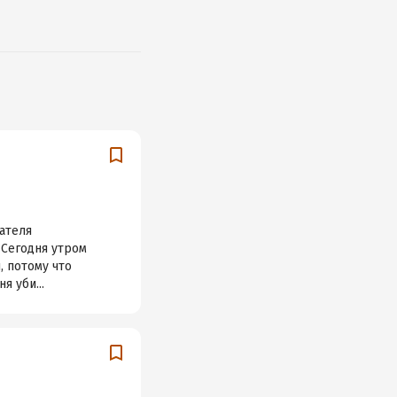
дателя
 Сегодня утром
, потому что
я уби...