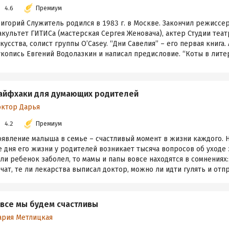
4.6
Премиум
игорий Служитель родился в 1983 г. в Москве. Закончил режиссе
культет ГИТИСа (мастерская Сергея Женовача), актер Студии теа
кусства, солист группы O’Casey. “Дни Савелия” – его первая книга.
копись Евгений Водолазкин и написал предисловие. “Коты в литера
айфхаки для думающих родителей
октор Дарья
4.2
Премиум
оявление малыша в семье – счастливый момент в жизни каждого. Н
 дня его жизни у родителей возникает тысяча вопросов об уходе 
ли ребенок заболел, то мамы и папы вовсе находятся в сомнениях
чат, те ли лекарства выписал доктор, можно ли идти гулять и отпр.
 все мы будем счастливы
ария Метлицкая