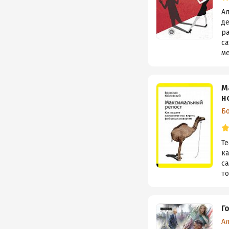
А
д
р
са
ме
М
н
Б
Те
к
са
то
Г
А