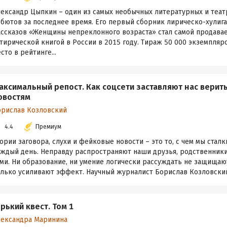
лександр Цыпкин – один из самых необычных литературных и теа
ебютов за последнее время. Его первый сборник лирическо-хулиг
ассказов «Женщины непреклонного возраста» стал самой продава
тирической книгой в России в 2015 году. Тираж 50 000 экземпляр
сто в рейтинге...
аксимальный репост. Как соцсети заставляют нас вери
овостям
орислав Козловский
4.4
Премиум
ории заговора, слухи и фейковые новости – это то, с чем мы стал
аждый день. Неправду распространяют наши друзья, родственник
ми. Ни образование, ни умение логически рассуждать не защищают
лько усиливают эффект. Научный журналист Борислав Козловский 
орький квест. Том 1
лександра Маринина