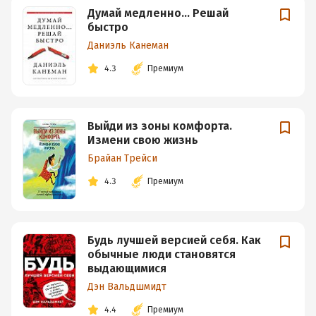
Думай медленно… Решай
быстро
Даниэль Канеман
4.3
Премиум
Выйди из зоны комфорта.
Измени свою жизнь
Брайан Трейси
4.3
Премиум
Будь лучшей версией себя. Как
обычные люди становятся
выдающимися
Дэн Вальдшмидт
4.4
Премиум