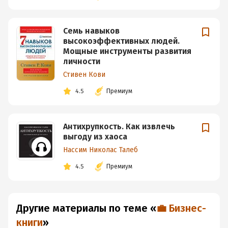
Семь навыков
высокоэффективных людей.
Мощные инструменты развития
личности
Стивен Кови
4.5
Премиум
Антихрупкость. Как извлечь
выгоду из хаоса
Нассим Николас Талеб
4.5
Премиум
Другие материалы по теме
«
💼 Бизнес-
книги
»