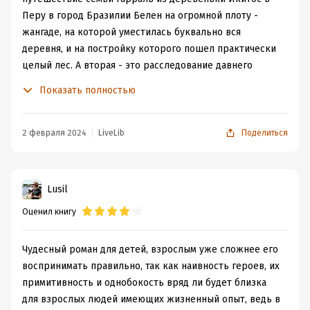
Перу в город Бразилии Белен на огромной плоту -
жангаде, на которой уместилась буквально вся
деревня, и на постройку которого пошел практически
целый лес. А вторая - это расследование давнего
преступления по краже бандитами огромного
Показать полностью
количества алмазов, в которой как выяснилось
оказался замешан и приговорен за это к казни отец
семейства Гарраль много лет назад.
2 февраля 2024
LiveLib
Поделиться
Обе части вышли очень даже интересными. Первая
просто потрясающие описания сплава по реке
Амазонке. Приключения и подробные описания
Lusil
природы, фауны, поселений встречающихся на пути
Оценил книгу
героев. Очень атмосферно вышло. Мне прямо очень
понравилась первая часть истории. Но и вторая,
связанная с раскрытием давнего преступления,
Чудесный роман для детей, взрослым уже сложнее его
разгадкой замысловатого шифра было очень
воспринимать правильно, так как наивность героев, их
увлекательна.
примитивность и однобокость вряд ли будет близка
Герои конечно очень идеализированы. Хорошие -
для взрослых людей имеющих жизненный опыт, ведь в