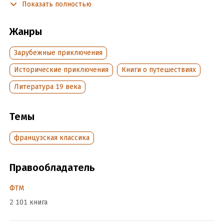
Показать полностью
свою невиновность. Смертный приговор уже подписан.
Лишь разгадка зашифрованного послания настоящего
преступника может спасти ему жизнь.
Жанры
Зарубежные приключения
Подробная информация
Исторические приключения
Книги о путешествиях
Дата написания:
1 января 1881
Литература 19 века
Объем:
466836
Год издания:
2016
Дата поступления:
Темы
11 апреля 2018
ISBN (EAN):
9785446713042
французская классика
Переводчик:
Елизавета Шишмарева
Время на чтение:
7
ч.
Правообладатель
ФТМ
2 101 книга