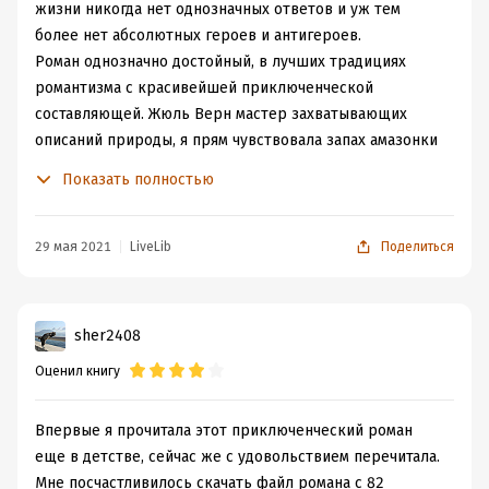
просто необычайно хорошие, плохие - истинные
жизни никогда нет однозначных ответов и уж тем
злодеи. Никаких полутонов. Но это не испортило
более нет абсолютных героев и антигероев.
впечатления от истории, т.к. сама приключенческая и
Роман однозначно достойный, в лучших традициях
описательные части очень понравились.
романтизма с красивейшей приключенческой
составляющей. Жюль Верн мастер захватывающих
описаний природы, я прям чувствовала запах амазонки
и слышала голоса экзотических птиц, вместе с автором
Показать полностью
наблюдала за обезьянами и другими животными.
Мастерские описания полностью захватывают
воображение и это великолепно, можно самому даже
29 мая 2021
LiveLib
Поделиться
особо не фантазировать, достаточно просто отдаться
захватывающему вихрю.
В книге описана достаточно легкая для восприятия
sher2408
детективная линия. Читатель сразу знает, что герой
Оценил книгу
"хороший" и все плохое о нем сказанное большая
несправедливость, соответственно интриги нет, но до
последнего не понятна судьба главного героя,
Впервые я прочитала этот приключенческий роман
которому хочется сопереживать. Остальные герои
еще в детстве, сейчас же с удовольствием перечитала.
(почти все) такие же чудесные, добрые и поэтому
Мне посчастливилось скачать файл романа с 82