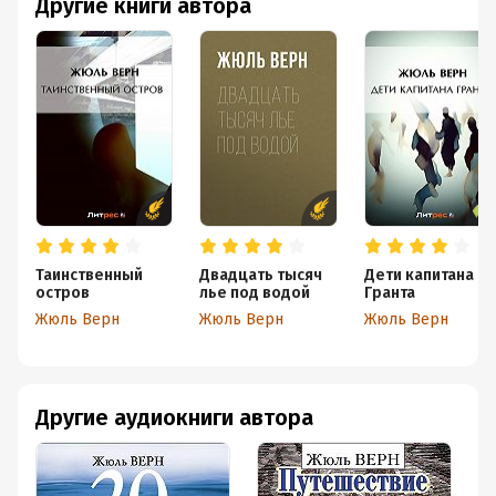
Другие книги автора
познавательное путешествие в мир уже навсегда
потерянной для человечества первозданной Южной
Америки.
Дальше немного иллюстраций Леона Бенетта
Таинственный
Двадцать тысяч
Дети капитана
остров
лье под водой
Гранта
Жюль Верн
Жюль Верн
Жюль Верн
Другие аудиокниги автора