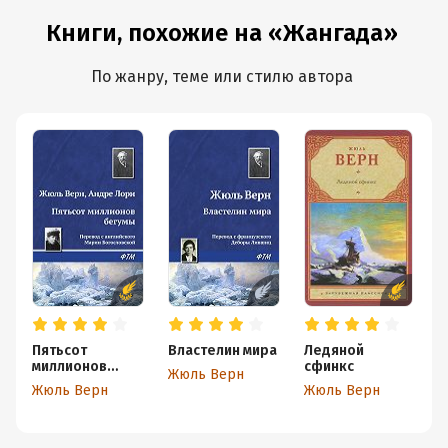
Книги, похожие на «Жангада»
По жанру, теме или стилю автора
Пятьсот
Властелин мира
Ледяной
О
миллионов
сфинкс
ж
Жюль Верн
бегумы
Жюль Верн
Жюль Верн
Т