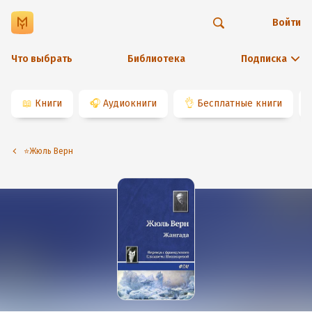
Войти
Что выбрать
Библиотека
Подписка
📖
Книги
🎧
Аудиокниги
👌
Бесплатные книги
⭐️Жюль Верн