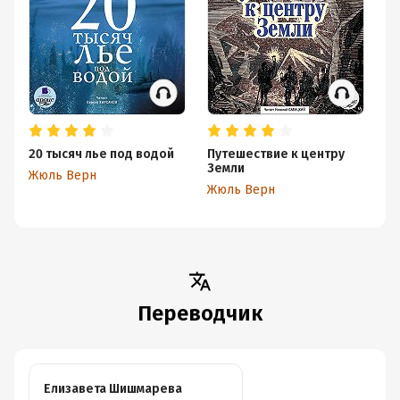
20 тысяч лье под водой
Путешествие к центру
Де
Земли
(с
Жюль Верн
Жюль Верн
Ж
Переводчик
Елизавета Шишмарева