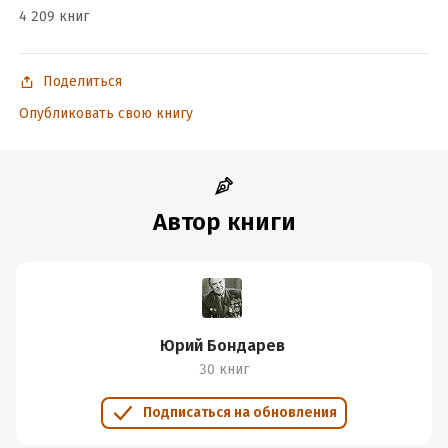
4 209 книг
© Бондарев Ю.В., насл., 2023
© ООО «Издательство АСТ», 2023
Поделиться
Опубликовать свою книгу
Подробная информация
Дата написания:
1 января 1975
Год издания:
2023
Дата поступления:
16 октября 2023
Автор книги
ISBN (EAN):
9785171432515
Юрий Бондарев
30 книг
Подписаться на обновления