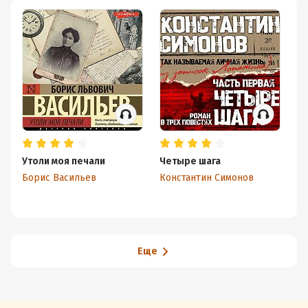
Утоли моя печали
Четыре шага
Вы
Борис Васильев
Константин Симонов
Бо
Еще