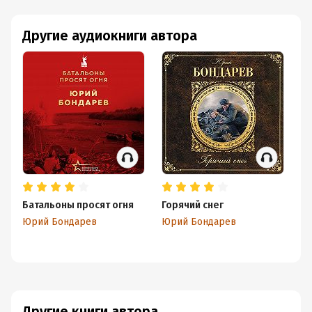
Другие аудиокниги автора
Батальоны просят огня
Горячий снег
Го
Юрий Бондарев
Юрий Бондарев
Ю
Другие книги автора