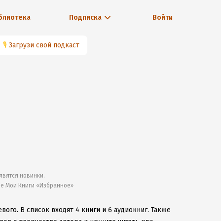
блиотека
Подписка
Войти
🎙
Загрузи свой подкаст
явятся новинки.
ле Мои Книги «Избранное»
евого.
В список входят 4 книги и 6 аудиокниг.
Также