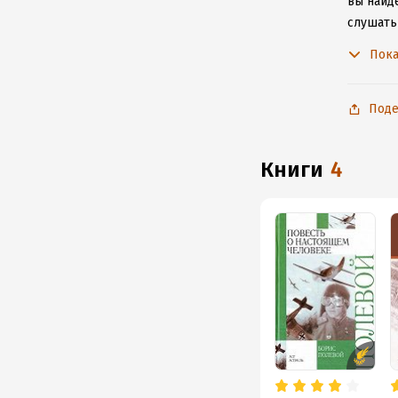
вы найде
слушать
не расс
Пока
Поде
книги
4