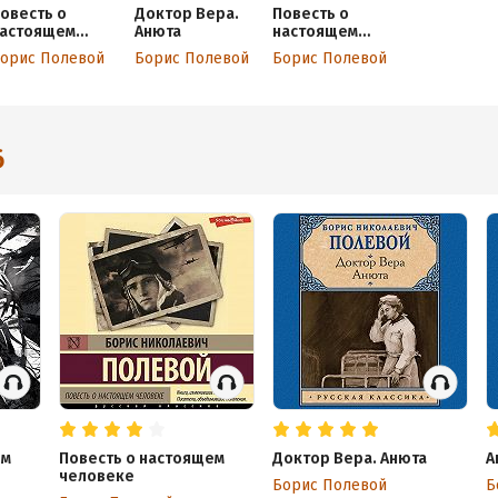
овесть о
Доктор Вера.
Повесть о
астоящем
Анюта
настоящем
еловеке
человеке. С
орис Полевой
Борис Полевой
Борис Полевой
непридуманным
и историями
героев
6
ем
Повесть о настоящем
Доктор Вера. Анюта
А
человеке
Борис Полевой
Б