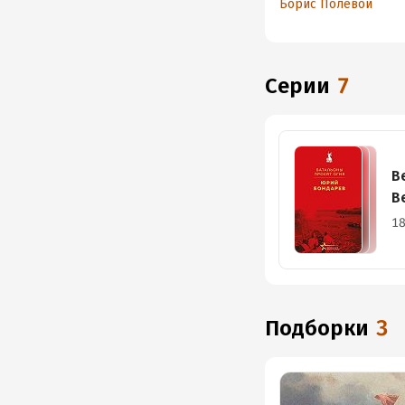
Борис Полевой
Серии
7
В
В
18
Подборки
3