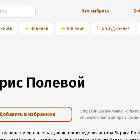
Что выбрать
Би
 книги
🔥
Новинки
❤️
Топ книг
🎙
Топ аудиокниг
рис Полевой
Отправим уведомление, когда по
Добавить в избранное
Вы можете найти автора в разде
 странице представлены лучшие произведения автора Бориса Пол