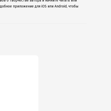
вов о творчестве автора и начните читать или
добное приложение для iOS или Android, чтобы
ернету.