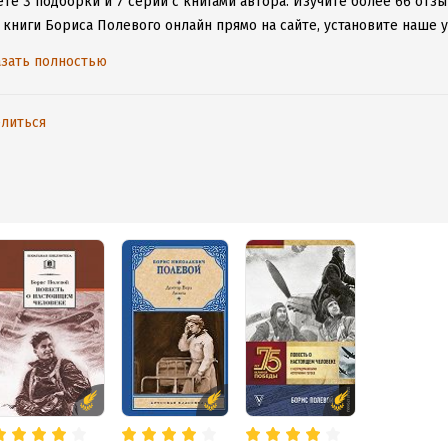
те 3 подборки и 7 серий с книгами автора.
Изучите более 66 отзы
 книги Бориса Полевого онлайн прямо на сайте, установите наше у
таваться с любимыми произведениями даже без подключения к инт
зать полностью
литься