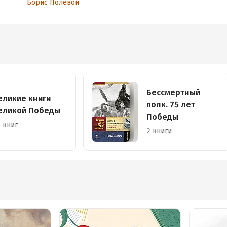
Борис Полевой
Бессмертный
еликие книги
полк. 75 лет
еликой Победы
Победы
 книг
2 книги