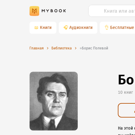
📖
Книги
🎧
Аудиокниги
👌
Бесплатные
Главная
Библиотека
⭐️Борис Полевой
Бо
10 книг
На этой