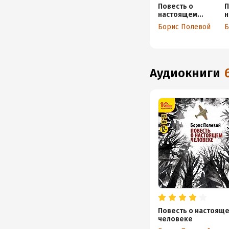
Повесть о
П
настоящем
н
человеке
ч
Борис Полевой
Б
аудиокниги
Повесть о настоящ
человеке