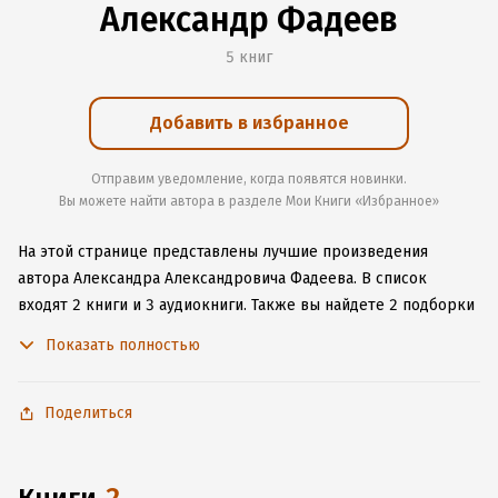
Александр Фадеев
5 книг
Добавить в избранное
Отправим уведомление, когда появятся новинки.
Вы можете найти автора в разделе Мои Книги «Избранное»
На этой странице представлены лучшие произведения
автора Александра Александровича Фадеева.
В список
входят 2 книги и 3 аудиокниги.
Также вы найдете 2 подборки
и 3 серии с книгами автора.
Изучите более 28 отзывов
Показать полностью
о творчестве автора и начните читать или слушать книги
Александра Александровича Фадеева онлайн прямо на сайте,
установите наше удобное приложение для iOS или Android,
Поделиться
чтобы не расставаться с любимыми произведениями даже
без подключения к интернету.