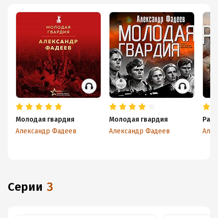
Молодая гвардия
Молодая гвардия
Разг
Александр Фадеев
Александр Фадеев
Алек
Серии
3