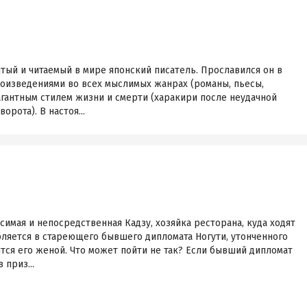
ый и читаемый в мире японский писатель. Прославился он в
роизведениями во всех мыслимых жанрах (романы, пьесы,
вагантным стилем жизни и смерти (харакири после неудачной
рота). В настоя...
симая и непосредственная Кадзу, хозяйка ресторана, куда ходят
ляется в стареющего бывшего дипломата Ногути, утонченного
тся его женой. Что может пойти не так? Если бывший дипломат
 приз...