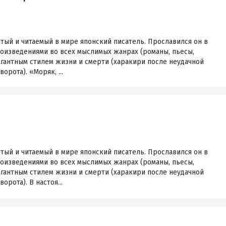
ый и читаемый в мире японский писатель. Прославился он в
роизведениями во всех мыслимых жанрах (романы, пьесы,
вагантным стилем жизни и смерти (харакири после неудачной
рота). «Моряк, ...
ый и читаемый в мире японский писатель. Прославился он в
роизведениями во всех мыслимых жанрах (романы, пьесы,
вагантным стилем жизни и смерти (харакири после неудачной
рота). В настоя...