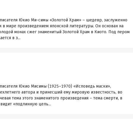
 писателя Юкио Ми-симы «Золотой Храм» – шедевр, заслуженно
 в мире произведением японской литературы. Он основан на
молодой монах сжег знаменитый Золотой Храм в Киото. Под пером
ется в з...
 писателя Юкио Мисимы (1925–1970) «Исповедь маски»,
хлетнего автора и принесший ему мировую известность, во
евая тема этого знаменитого произведения – тема смерти, в
видит «подлинную цель...