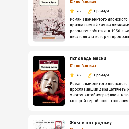
Юкио Мисима
4.2
Премиум
Роман знаменитого японского
признаваемый самым читаемым
реальном событии: в 1950 г. 
писателя эта история превраща
Исповедь маски
Юкио Мисима
4.2
Премиум
Роман знаменитого японского
прославивший двадцатичетыре
многом автобиографичен. Ключ
которой герой повествования 
Жизнь на продажу