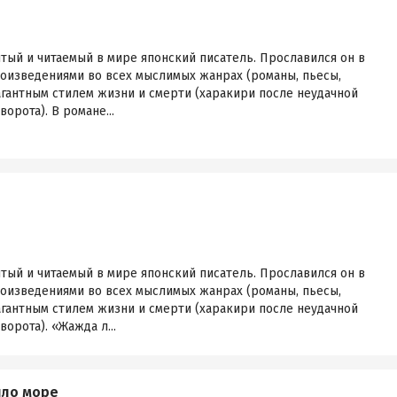
ый и читаемый в мире японский писатель. Прославился он в
роизведениями во всех мыслимых жанрах (романы, пьесы,
вагантным стилем жизни и смерти (харакири после неудачной
орота). В романе...
ый и читаемый в мире японский писатель. Прославился он в
роизведениями во всех мыслимых жанрах (романы, пьесы,
вагантным стилем жизни и смерти (харакири после неудачной
орота). «Жажда л...
ило море