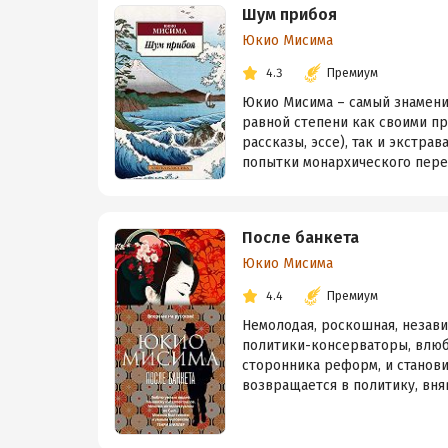
Шум прибоя
Юкио Мисима
4.3
Премиум
Юкио Мисима – самый знаменит
равной степени как своими п
рассказы, эссе), так и экстра
попытки монархического перево
После банкета
Юкио Мисима
4.4
Премиум
Немолодая, роскошная, незави
политики-консерваторы, влюб
сторонника реформ, и станови
возвращается в политику, вняв