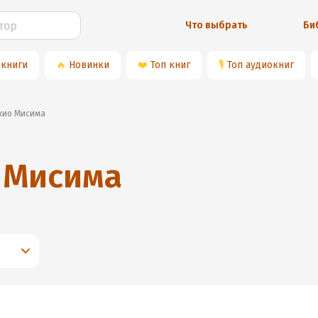
Что выбрать
Би
 книги
🔥
Новинки
❤️
Топ книг
🎙
Топ аудиокниг
Юкио Мисима
 Мисима