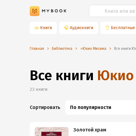
📖
Книги
🎧
Аудиокниги
👌
Бесплатные
Главная
Библиотека
⭐️Юкио Мисима
Все книги 
Все книги
Юкио
23
книги
Сортировать
По популярности
Золотой храм