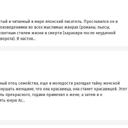
ый и читаемый в мире японский писатель. Прославился он в
роизведениями во всех мыслимых жанрах (романы, пьесы,
вагантным стилем жизни и смерти (харакири после неудачной
рота). В настоя...
ый отец семейства, еще в молодости разгадал тайну женской
внушать женщине, что она красавица, она станет красавицей. Этот
ль прекрасного, годами применял к жене, а затем и к
ть юную Ас...