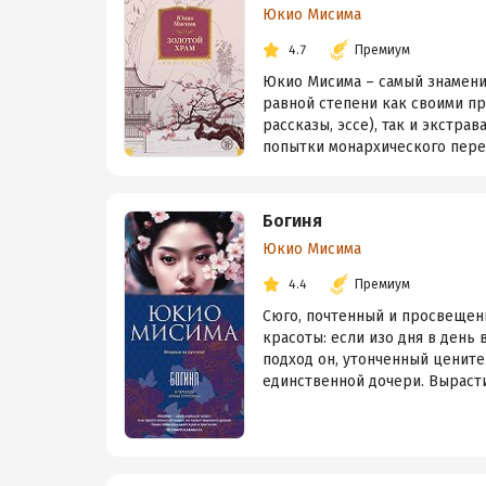
Юкио Мисима
4.7
Премиум
Юкио Мисима – самый знаменит
равной степени как своими п
рассказы, эссе), так и экстра
попытки монархического перево
Богиня
Юкио Мисима
4.4
Премиум
Сюго, почтенный и просвещенн
красоты: если изо дня в день 
подход он, утонченный цените
единственной дочери. Вырасти