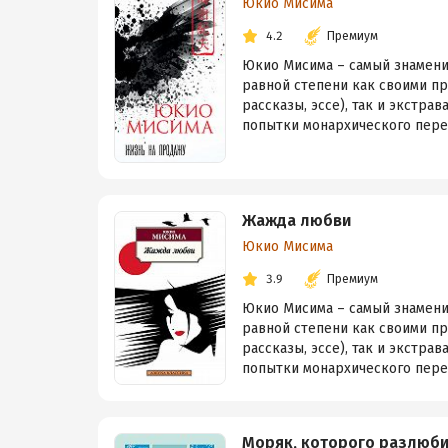
Юкио Мисима
4.2
Премиум
Юкио Мисима – самый знаменит
равной степени как своими п
рассказы, эссе), так и экстра
попытки монархического перев
Жажда любви
Юкио Мисима
3.9
Премиум
Юкио Мисима – самый знаменит
равной степени как своими п
рассказы, эссе), так и экстра
попытки монархического перев
Моряк, которого разлюб