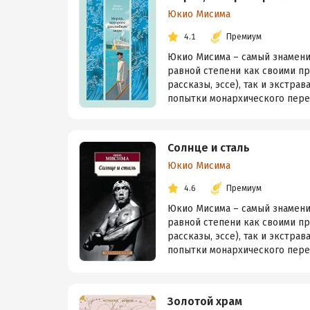
Юкио Мисима
4.1
Премиум
Юкио Мисима – самый знаменит
равной степени как своими п
рассказы, эссе), так и экстра
попытки монархического перево
Солнце и сталь
Юкио Мисима
4.6
Премиум
Юкио Мисима – самый знаменит
равной степени как своими п
рассказы, эссе), так и экстра
попытки монархического перево
Золотой храм