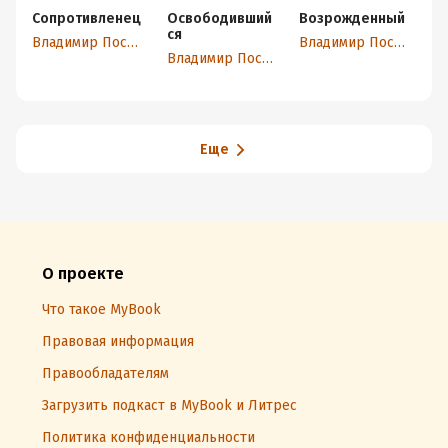
Сопротивленец
Освободивший
Возрожденный
П
ся
Владимир Поселягин
Владимир Поселягин
Владимир Поселягин
Еще
О проекте
Что такое MyBook
Правовая информация
Правообладателям
Загрузить подкаст в MyBook и Литрес
Политика конфиденциальности