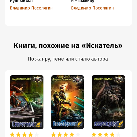
Рунный маг
Я – выживу
Р
Владимир Поселягин
Владимир Поселягин
Вл
Книги, похожие на «Искатель»
По жанру, теме или стилю автора