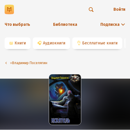
Войти
Что выбрать
Библиотека
Подписка
📖
Книги
🎧
Аудиокниги
👌
Бесплатные книги
⭐️Владимир Поселягин