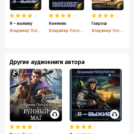
Я – выживу
Наемник
Гаврош
С
Владимир Поселягин
Владимир Поселягин
Владимир Поселягин
Другие аудиокниги автора