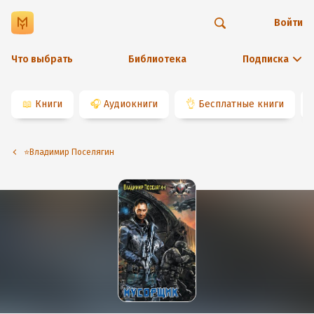
Войти
Что выбрать
Библиотека
Подписка
📖
Книги
🎧
Аудиокниги
👌
Бесплатные книги
⭐️Владимир Поселягин