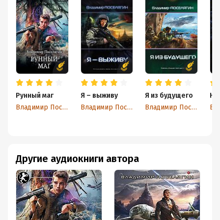
Рунный маг
Я – выживу
Я из будущего
На
Владимир Поселягин
Владимир Поселягин
Владимир Поселягин
Другие аудиокниги автора