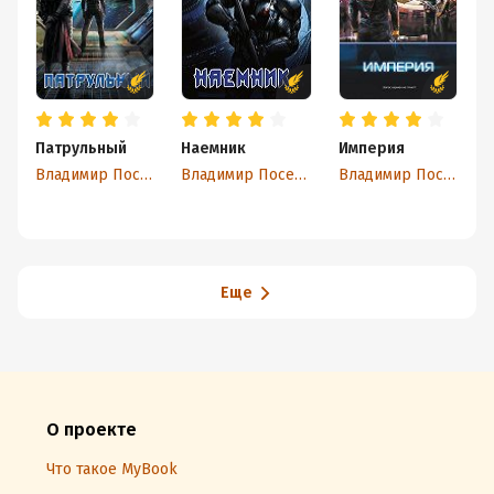
Патрульный
Наемник
Империя
С
Владимир Поселягин
Владимир Поселягин
Владимир Поселягин
Еще
О проекте
Что такое MyBook