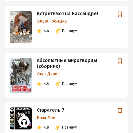
Встретимся на Кассандре!
Ольга Громыко
4.8
Премиум
Абсолютные миротворцы
(сборник)
Олег Дивов
4.5
Премиум
Старатель 7
Влад Лей
4.8
Премиум