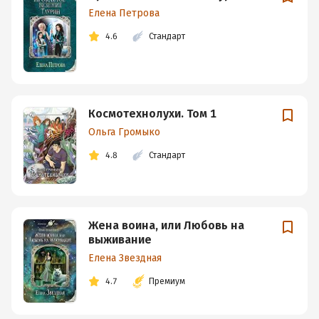
Елена Петрова
4.6
Стандарт
Космотехнолухи. Том 1
Ольга Громыко
4.8
Стандарт
Жена воина, или Любовь на
выживание
Елена Звездная
4.7
Премиум