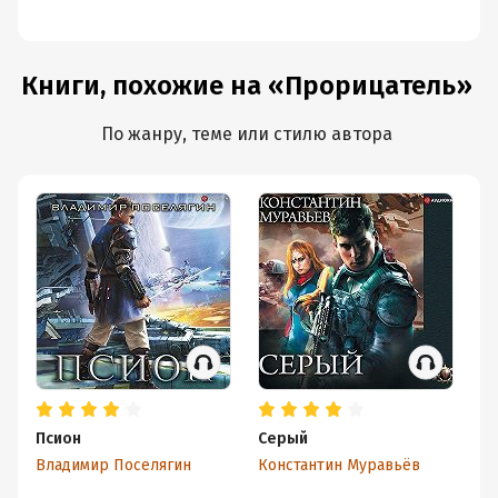
Книги, похожие на «Прорицатель»
По жанру, теме или стилю автора
Псион
Серый
Ст
Владимир Поселягин
Константин Муравьёв
Вл