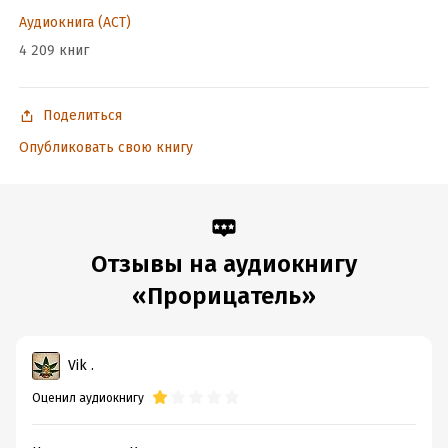
Дата поступления:
25 октября 2019
Аудиокнига (АСТ)
ISBN (EAN):
9785171110895
4 209 книг
Поделиться
Опубликовать свою книгу
Отзывы на аудиокнигу
«Прорицатель»
Vik .
Оценил аудиокнигу