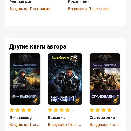
Рунный маг
Ремонтник
Я 
Владимир Поселягин
Владимир Поселягин
Вл
Другие книги автора
Я – выживу
Наемник
Становление
Г
Владимир Поселягин
Владимир Поселягин
Владимир Поселягин