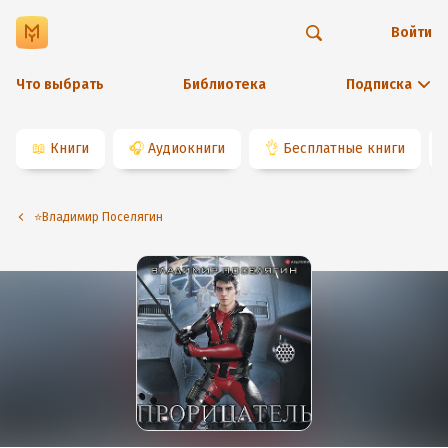
Войти
Что выбрать
Библиотека
Подписка
📖
Книги
🎧
Аудиокниги
👌
Бесплатные книги
⭐️Владимир Поселягин