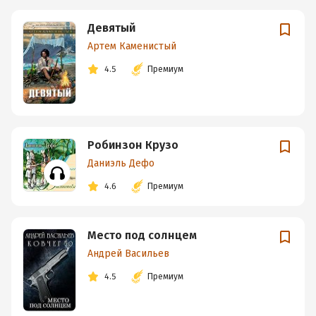
Девятый
Артем Каменистый
4.5
Премиум
Робинзон Крузо
Даниэль Дефо
4.6
Премиум
Место под солнцем
Андрей Васильев
4.5
Премиум