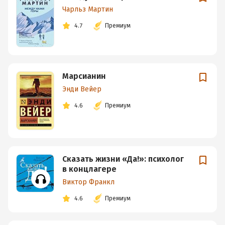
Чарльз Мартин
4.7
Премиум
Марсианин
Энди Вейер
4.6
Премиум
Сказать жизни «Да!»: психолог
в концлагере
Виктор Франкл
4.6
Премиум