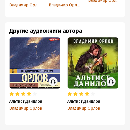
Владимир Орлов
Владимир Орлов
Владимир Орлов
В
Другие аудиокниги автора
Альтист Данилов
Альтист Данилов
А
Владимир Орлов
Владимир Орлов
В