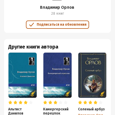
Владимир Орлов
28 книг
Подписаться на обновления
Другие книги автора
Альтист
Камергерский
Соленый арбуз
Ч
Данилов
переулок
(