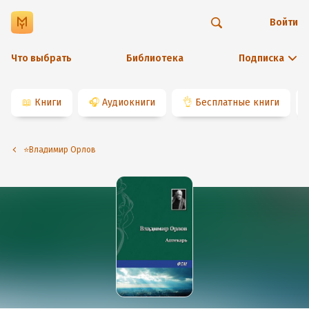
Войти
Что выбрать
Библиотека
Подписка
📖
Книги
🎧
Аудиокниги
👌
Бесплатные книги
⭐️Владимир Орлов