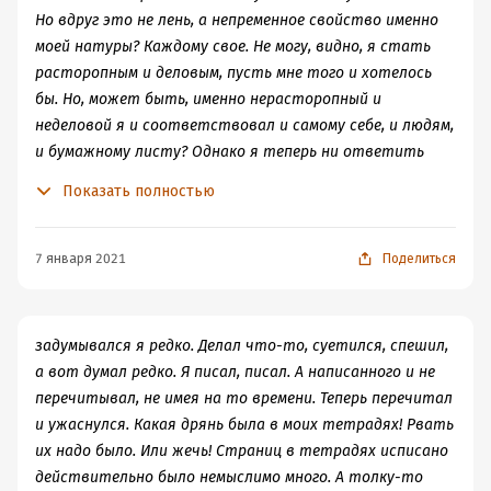
чествованием водонапорной башни и достижений
Но вдруг это не лень, а непременное свойство именно
Института Хвостов…) Хотя от отдела под названием -
моей натуры? Каждому свое. Не могу, видно, я стать
*Ты этого хотел. Но сам делать не стал бы* - в дрожь
расторопным и деловым, пусть мне того и хотелось
бросает. Сатирическая комедия плавно переходит в
бы. Но, может быть, именно нерасторопный и
полнейший абсурд, фарс и трагедию. Тучи сгущаются
неделовой я и соответствовал и самому себе, и людям,
над Останкино в прямом и переносном смысле.
и бумажному листу? Однако я теперь ни ответить
Минусы книги, на мой взгляд, - излишняя растянутость
себе толком, ни успокоить себя не мог. Вспоминая же
и неровная подача. Ок, автор, ты решил нам устроить
Показать полностью
последние недели, я ощутил себя в них че
трагифарс во всей красе. Сюжет, пусть и неспешно,
бредет своей дорогой. Но уж слишком много ты
7 января 2021
Поделиться
впихнул в текст. Посреди разных чудес и
несуразностей на читателя обрушиваются
многодесяткостраничные размышления о природе, о
московских двориках, улочках, довоенном и раннем
задумывался я редко. Делал что-то, суетился, спешил,
послевоенном быте. Чуть ли не каждый герой
а вот думал редко. Я писал, писал. А написанного и не
периодически проваливается в воспоминания о
перечитывал, не имея на то времени. Теперь перечитал
детстве. В умеренных дозах все эти личные мелочи
и ужаснулся. Какая дрянь была в моих тетрадях! Рвать
могут быть интересны, но тут явный перебор. Сюжет
их надо было. Или жечь! Страниц в тетрадях исписано
не настолько бодр и энергичен, чтобы остужать градус
действительно было немыслимо много. А толку-то