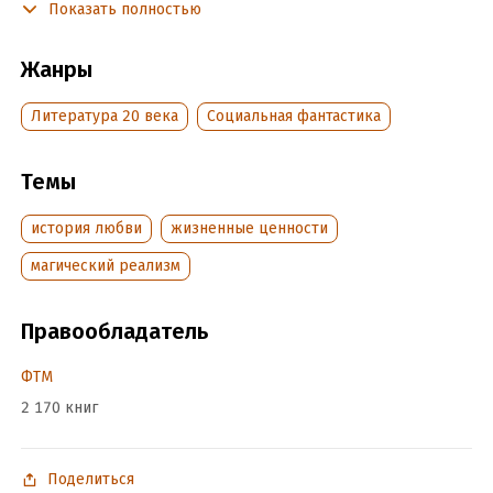
Показать полностью
Подробная информация
Жанры
Дата написания:
1 января 1986
Литература 20 века
Социальная фантастика
Объем:
1068305
Год издания:
2017
Темы
ISBN (EAN):
9785446725939
Время на чтение:
15
ч.
история любви
жизненные ценности
магический реализм
Правообладатель
ФТМ
2 170 книг
Поделиться