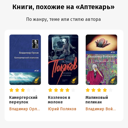
Книги, похожие на «Аптекарь»
По жанру, теме или стилю автора
Камергерский
Козленок в
Малиновый
М
переулок
молоке
пеликан
К
Владимир Орлов
Юрий Поляков
Владимир Войнович
Б