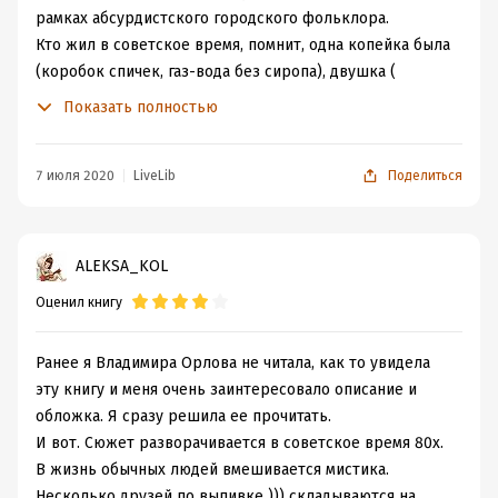
рамках абсурдистского городского фольклора.
Кто жил в советское время, помнит, одна копейка была
(коробок спичек, газ-вода без сиропа), двушка (
позвонить), трехкопеечная (газировка с сиропом,
Показать полностью
трамвайный и троллейбусный билеты), пятачок
(поездка на автобусе). Четырехкопеечной не было.
7 июля 2020
LiveLib
Поделиться
Так вот вбросила в одно обсуждение свои четыре
копейки, а через минуту прочла "мои четыре копейки",
только тут поняв, что это словосочетание уже не
впервые встречаю в книге, которую вперемешку
ALEKSA_KOL
читаю и слушаю. И все стало вдруг понятно мне. Книга
Оценил книгу
называется
"Аптекарь"
, а сюжетообразующей деталью
в ней выступает купленная вскладчину бутылка водки.
Ранее я Владимира Орлова не читала, как то увидела
Есть истории, которые с тобой всегда. Таковы
эту книгу и меня очень заинтересовало описание и
большинство культовых книг, вроде
"Лолиты",
обложка. Я сразу решила ее прочитать.
"Мастера и Маргариты"
или твоих собственных - как
И вот. Сюжет разворачивается в советское время 80х.
"Унесенные ветром"
у матери героев
"Богача, Бедняка"
В жизнь обычных людей вмешивается мистика.
Ирвина Шоу. Помните, эту книгу она читала все время:
Несколько друзей по выпивке ))) складываются на