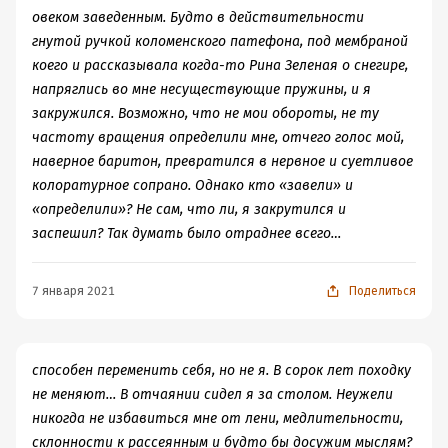
Валя, а из второстепенных насмешили эпизодические,
овеком заведенным. Будто в действительности
мерзенькие, но яркие Лошаки, сочный такой типаж))
,
гнутой ручкой коломенского патефона, под мембраной
каждый со своей изюминкой и с подробным
коего и рассказывала когда-то Рина Зеленая о снегире,
изложением их жизненного пути, и главная идея книги.
напряглись во мне несуществующие пружины, и я
На обычных людей сваливаются воистину
закружился. Возможно, что не мои обороты, не ту
неограниченные возможности. Кто и как ими
частоту вращения определили мне, отчего голос мой,
распорядится?
наверное баритон, превратился в нервное и суетливое
*Из грязи в князи*, что называется. Эта мысль
колоратурное сопрано. Однако кто «завели» и
обыгрывается автором многократно, в разных
«определили»? Не сам, что ли, я закрутился и
вариациях. У кого крышу сорвет ветрами перемен, а
заспешил? Так думать было отраднее всего…
кто устоит?
Прикоснуться к упавшим на голову останкинских
7 января 2021
Поделиться
обитателей чудесам будет возможность у всех. Самые
тайные желания выползут наружу. А *Палата
Останкинских польз* исполнит любой каприз за ваши
способен переменить себя, но не я. В сорок лет походку
деньги. От переселения душ и испытания низменных
не меняют… В отчаянии сидел я за столом. Неужели
удовольствий до получения в прокат малых рек и
никогда не избавиться мне от лени, медлительности,
наемного кота. А уж финальные народные гуляния с
склонности к рассеянным и будто бы досужим мыслям?