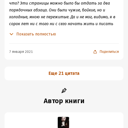
накала страстей подобными вставками. Идеального
что? Эти страницы можно было бы отдать за два
баланса действия и спокойствия Орлов не смог
порядочных абзаца. Они были чужие, бойкие, но и
добиться.
холодные, мною не пережитые. Да и не мог, видимо, я в
А при чём тут Аптекарь спросите вы? Да почти и ни при
сорок лет ни с того ни с сего начать жить и писать
чём. Один из пайщиков бутылки, жалкая
иным способом, нежели это делал прежде. Возможно,
Показать полностью
слабохарактерная тряпочка. Про таких говорят - *ни
кто-либо другой и
рыба, ни мясо*. Но это, опять же, по моему мнению.
И даже при наличии всех минусов книга понравилась.
7 января 2021
Поделиться
Послевкусие у нее отличное.
Теперь обязательно возьмусь за *Альтиста Данилова*.
Еще 21 цитата
Автор книги