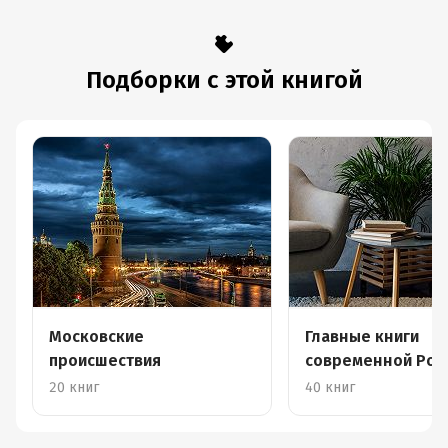
Подборки с этой книгой
Московские
Главные книги
происшествия
современной Росс
Список портала «
20 книг
40 книг
Литературы»