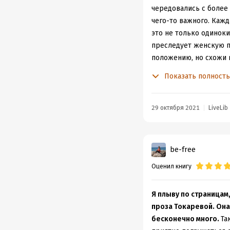
чередовались с более
чего-то важного. Кажд
это не только одинок
преследует женскую пр
положению, но схожи 
улыбаться, грустить, 
Показать полност
детей и воспитывать и
стареть и покрыватьс
У
Токаревой всё прост
29 октября 2021
LiveLib
непринужденно, по-до
витиеватым кажется не
Простой же! Но удиви
be-free
К
аждая история тронул
Оценил книгу
сыну, ни жене, ни брат
расплывчаты, а значит
Я
представляю счастье
Я плыву по страницам
проза Токаревой. Она 
бесконечно много.
Та