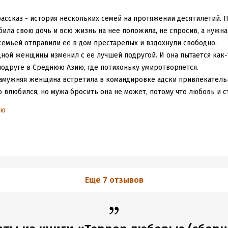
приобретения опыта и житейской мудрости. Главное при этом уме
ь и книжные, но явно имеющие под собой реальную подоплеку, д
ассказ - история нескольких семей на протяжении десятилетий. П
ла свою дочь и всю жизнь на нее положила, не спросив, а нужна 
 в прозу Виктории Токаревой прошло успешно. Пришлось к месту
с семьей отправили ее в дом престарелых и вздохнули свободно.
ать книгу под настроение, когда струны души настроены точно п
дной женщины изменил с ее лучшей подругой. И она пытается как-
етного писателя. Невероятное удовольствие!
подруге в Среднюю Азию, где потихоньку умиротворяется.
 замужняя женщина встретила в командировке адски привлекатель
 влюбился, но мужа бросить она не может, потому что любовь и с
ью
то неоднозначных житейских ситуаций, в которых читатель может
н поступил.
Еще 7 отзывов