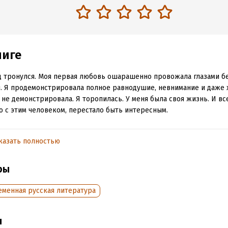
ниге
 тронулся. Моя первая любовь ошарашенно провожала глазами б
. Я продемонстрировала полное равнодушие, невнимание и даже х
 не демонстрировала. Я торопилась. У меня была своя жизнь. И все
о с этим человеком, перестало быть интересным.
Куда уходит вещество любви? А ведь была любовь, и какая… Все
воренная. И где она?..»
казать полностью
арева
ры
обная информация
еменная русская литература
аписания:
1 января 2008
ISBN (EAN):
9785389118713
:
ы
278492
Время на чтение:
4
ч.