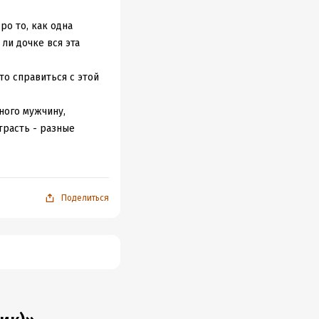
ть учиться на чужих
ействительных
ро то, как одна
ли дочке вся эта
 и ко времени. А
как
од чуткие
то справиться с этой
ного мужчину,
трасть - разные
 сам подумать и
Поделиться