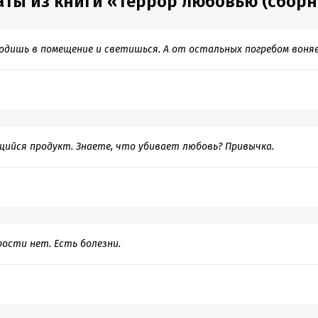
аты из книги «Террор любовью (сборн
одишь в помещение и светишься. А от остальных погребом воня
ийся продукт. Знаете, что убивает любовь? Привычка.
рости нет. Есть болезни.