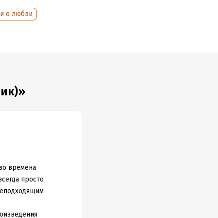
и о любви
ик)»
 во времена
всегда просто
 неподходящим
роизведения