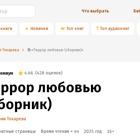
Что выбрать
Би
 книги
🔥
Новинки
❤️
Топ книг
🎙
Топ аудиокниг
я Токарева
📚«Террор любовью (сборник)»
4.66
(
428 оценок
)
емиум
еррор любовью
сборник)
ия Токарева
чатные страницы
Время чтения ≈
4
ч
2025
год
16
+