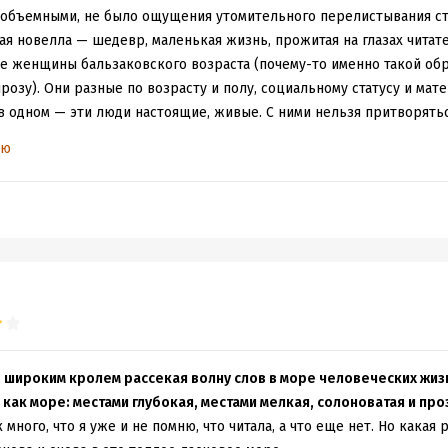
 объемными, не было ощущения утомительного перелистывания ст
ая новелла — шедевр, маленькая жизнь, прожитая на глазах читат
ие женщины бальзаковского возраста (почему-то именно такой обр
озу). Они разные по возрасту и полу, социальному статусу и мат
в одном — эти люди настоящие, живые. С ними нельзя притворять
собирать застолья и пить в одиночку на кухне, выходить замуж и р
ью
х, пусть неправильно. Наконец, не бояться выглядеть комично, чег
я морщинами.
о и сложно одновременно. Непростые судьбы, о которых рассказа
машнему. Да, именно по-домашнему. Есть женская проза, где сли
 только сюжет, но и его подача. А у Виктории Самойловны как ма
тельно вкусный.... Дышащий теплом и любовью, ароматами ушедшег
а по-своему. Но особенными показались "Террор любовью", "За рек
у", "Зигзаг". Что привлекательно, заканчиваются так неоднозначно
, каждый может представить свой финал.
.
, широким кролем рассекая волну слов в море человеческих жизн
как море: местами глубокая, местами мелкая, солоноватая и про
к много, что я уже и не помню, что читала, а что еще нет. Но какая 