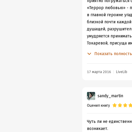
приятно погружаться с
«Террор любовью» - п
в главной героине уг
близкой почти каждой 
душащей, разрушительн
умудряется принимать
Токаревой, присуща и
неподъемной тяжестью
Показать полност
детей, выросшее с та
сегодняшнему дню каль
другому, дающих больш
17 марта 2016
LiveLib
Остальные рассказы в
смыслу, в отличие от 
отсутствие как таково
sandy_martin
героя, да и то не всег
Оценил книгу
подробностей теряется
Самойловны, как писат
кусками въедаются в с
Чуть ли не единственн
прозы Токаревой в са
возникает.