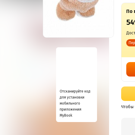
По 
54
Дост
Пер
Отсканируйте код
для установки
мобильного
Чтобы 
приложения
MyBook