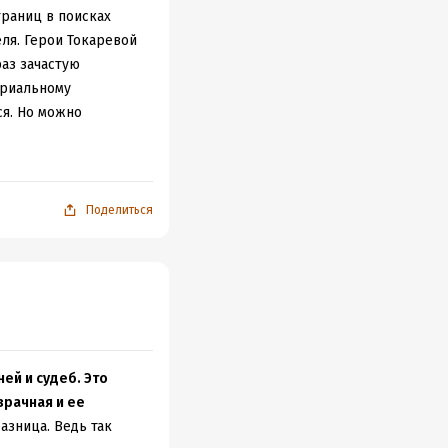
раниц в поисках
еля. Герои Токаревой
аз зачастую
ериальному
ся. Но можно
азводиться, рожать
о-то не знать,
но легко и
Поделиться
шком закрученным и
мин яблочный пирог.
о лета.
ой, за лесом", "Ни
, концовки
ей и судеб. Это
зрачная и ее
разница. Ведь так