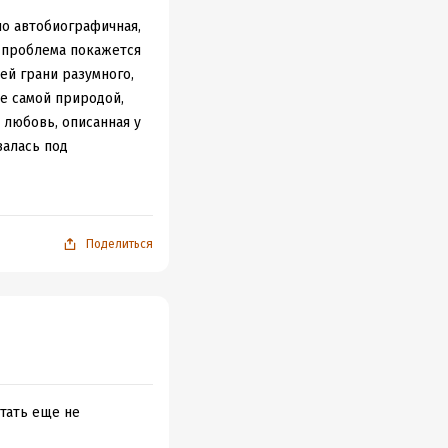
но автобиографичная,
я проблема покажется
ей грани разумного,
ое самой природой,
 любовь, описанная у
валась под
отом поколение
едения. Но к
х своих детей по-
Поделиться
конченными по
аток – слабый финал,
мертью главного
 незначительных
 прозы Виктории
значительны, что
 Смысл чтения именно
итать еще не
сти. Такой