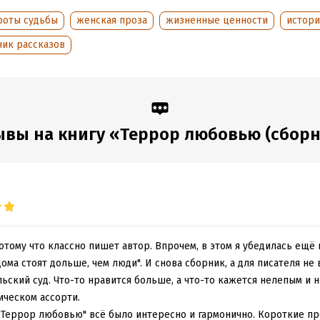
дания:
2025
роты судьбы
женская проза
жизненные ценности
истори
оступления:
28 января 2021
ник рассказов
ывы на книгу «Террор любовью (сборн
потому что классно пишет автор. Впрочем, в этом я убедилась ещё
Дома стоят дольше, чем люди". И снова сборник, а для писателя не 
льский суд. Что-то нравится больше, а что-то кажется нелепым и
ическом ассорти.
 "Террор любовью" всё было интересно и гармонично. Короткие п