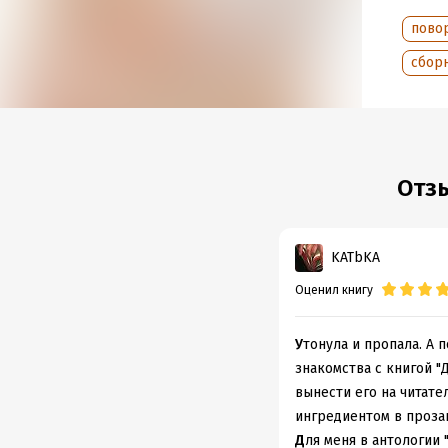
Год из
пово
Дата п
сбор
Отз
KATbKA
Оценил книгу
У
тонула и пропала. А 
знакомства с книгой "
вынести его на читате
ингредиентом в проза
Д
ля меня в антологии