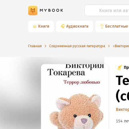
📖
Книги
🎧
Аудиокниги
👌
Бесплатные
Главная
Современная русская литература
⭐️Виктори
Пр
Т
(
Виктор
154 пе