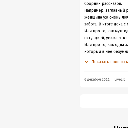
искусственный способ 
Сборник рассказов.
ошибках, которые хот
Например, заглавный р
прототипов.
женщина уж очень люби
Очередное погружение
забота. В итоге доча 
все-таки приятно чит
Или про то, как муж о
прикосновения конкр
ситуацией, уезжает к 
Или про то, как одна
который в нее безумно
вещи.
Показать полност
В общем, много каких-
разобраться, как бы о
6 декабря 2011
LiveLib