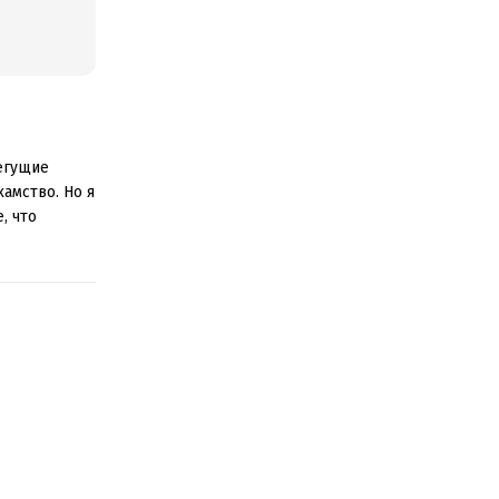
егущие
амство. Но я
, что
объемлющая.