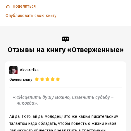
Поделиться
Опубликовать свою книгу
Подробная информация
Дата написания:
1 января 1862
Объем:
2972210
Год издания:
2025
Отзывы на книгу «Отверженные»
Дата поступления:
6 марта 2019
ISBN (EAN):
9785699509577
Переводчик:
Вильгельм Левик
Akvarelka
Время на чтение:
42
ч.
Оценил книгу
«Исцелить душу можно, изменить судьбу –
никогда».
Ай да, Гюго, ай да, молодец! Это же каким писательским
талантом надо обладать, чтобы повесть о жизни низов
парижского общества превратить в трехтомный