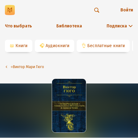
Войти
Что выбрать
Библиотека
Подписка
📖
Книги
🎧
Аудиокниги
👌
Бесплатные книги
⭐️Виктор Мари Гюго