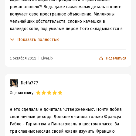
роман-эпопею?! Ведь даже самая малая деталь в книге
получает свое пространное объяснение. Миллионы
мельчайших обстоятельств, словно камешки в
калейдоскопе, под умелым пером Гюго складываются в
причудливой формы игры Провидения. И, главное,
Показать полностью
насколько органично в общую канву повествования
вплетены философские зарисовки!
В «Отверженных» в полной мере раскрывается
1 октября 2011
LiveLib
Поделиться
многогранный талант автора. Здесь можно встретить
Гюго-философа и Гюго-историка, Гюго-филолога и
Гюго-политолога… Скупые исторические факты
Delfa777
перемежаются с собственной философией автора, и в
Оценил книгу
такие моменты повествование становится все больше
похоже на «крик души», оно несет в себе частичку его
самого. Гюго, стараясь быть максимально правдивым,
Я это сделала! Я дочитала "Отверженных". Почти побив
не гнушается ни описаний парижской клоаки, ни
свой личный рекорд. Дольше я читала только Франсуа
употребления языка нищеты – арго. Он докапывается
Рабле - Гаргантюа и Пантагрюэль в шестом классе. За
до самой сути вещей, не обращая внимания на то, где
три славных месяца своей жизни изучить Францию