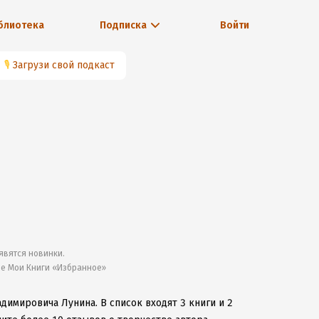
блиотека
Подписка
Войти
🎙
Загрузи свой подкаст
явятся новинки.
ле Мои Книги «Избранное»
адимировича Лунина.
В список входят 3 книги и 2