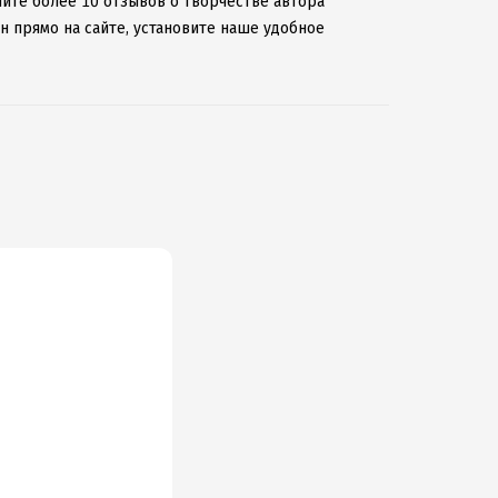
чите более 10 отзывов о творчестве автора
н прямо на сайте, установите наше удобное
зведениями даже без подключения к интернету.