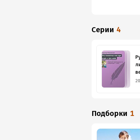
Серии
4
Р
л
в
20
Подборки
1