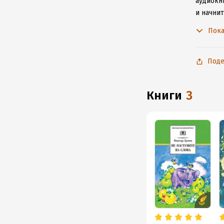
аудиокн
и начни
приложе
Пока
Поде
книги
3