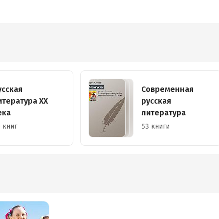
усская
Современная
итература XX
русская
ека
литература
 книг
53 книги