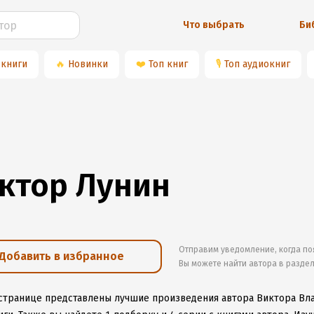
Что выбрать
Би
 книги
🔥
Новинки
❤️
Топ книг
🎙
Топ аудиокниг
ктор Лунин
Отправим уведомление, когда по
Добавить в избранное
Вы можете найти автора в разде
 странице представлены лучшие произведения автора Виктора Вл