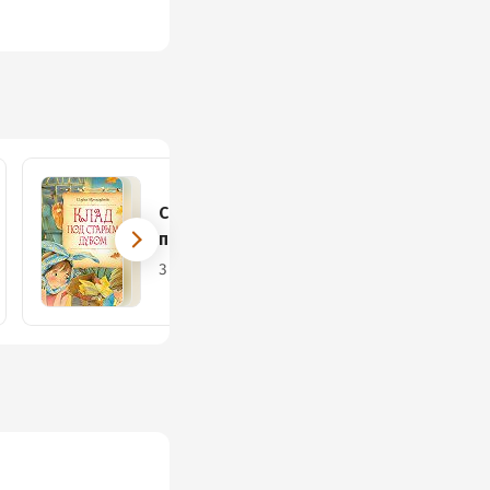
Сказочные
повести
3 книги