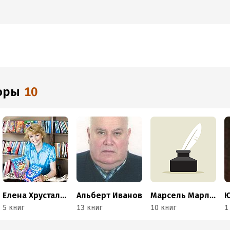
торы
10
Елена Хрусталева
Альберт Иванов
Марсель Марлье
Ю
5 книг
13 книг
10 книг
1