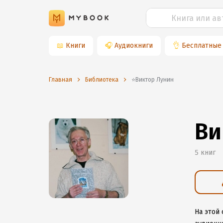
📖
Книги
🎧
Аудиокниги
👌
Бесплатные
Главная
Библиотека
⭐️Виктор Лунин
Ви
5 книг
На этой