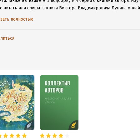
иги.
Также вы найдете 1 подборку и 4 серии с книгами автора.
Изу
те читать или слушать книги Виктора Владимировича Лунина онлай
ние для iOS или Android, чтобы не расставаться с любимыми прои
зать полностью
литься