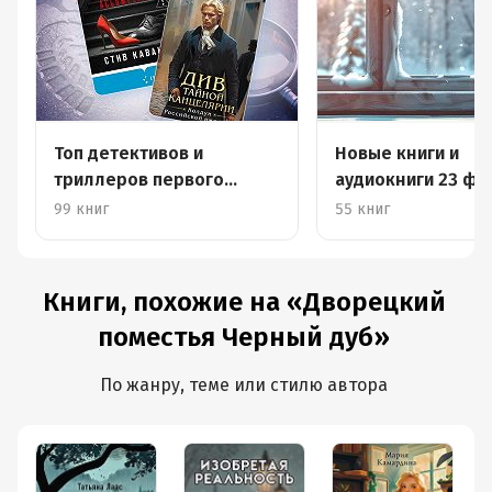
Топ детективов и
Новые книги и
триллеров первого
аудиокниги 23 фе
полугодия – 2026
1 марта
99 книг
55 книг
Книги, похожие на «Дворецкий
поместья Черный дуб»
По жанру, теме или стилю автора