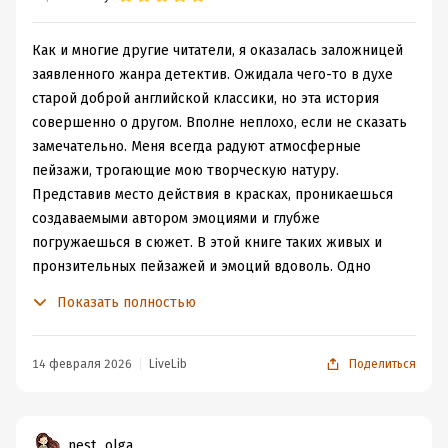
Как и многие другие читатели, я оказалась заложницей
заявленного жанра детектив. Ожидала чего-то в духе
старой доброй английской классики, но эта история
совершенно о другом. Вполне неплохо, если не сказать
замечательно. Меня всегда радуют атмосферные
пейзажи, трогающие мою творческую натуру.
Представив место действия в красках, проникаешься
создаваемыми автором эмоциями и глубже
погружаешься в сюжет. В этой книге таких живых и
пронзительных пейзажей и эмоций вдоволь. Одно
описание поместья "Черный дуб" чего стоило, а уж как
Показать полностью
его чувствовала Ирис и вовсе настраивало на
лирический лад.
Главная героиня книги создает о себе хорошее
14 февраля 2026
LiveLib
Поделиться
впечатление. Она авантюрная, яркая, подвижная и
находчивая. Полученное наследство поставило перед
Ирис сложные задачи. Непросто вливаться в общество,
nest_olga