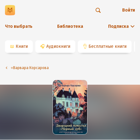
Войти
Что выбрать
Библиотека
Подписка
📖
Книги
🎧
Аудиокниги
👌
Бесплатные книги
⭐️Варвара Корсарова