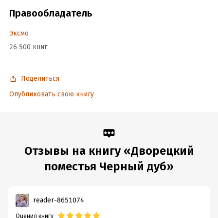
Дата поступления:
12 февраля 2026
Правообладатель
ISBN (EAN):
9785042382260
Время на чтение:
10
ч.
Эксмо
26 500 книг
Поделиться
Опубликовать свою книгу
Отзывы на книгу «Дворецкий
поместья Черный дуб»
reader-8651074
Оценил книгу