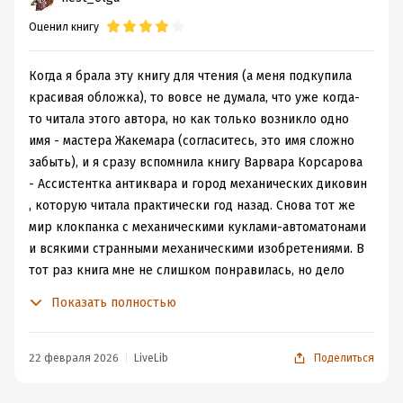
правил которого ты не знаешь, но в девушке
Оценил книгу
присутствовали врожденный стиль и горячее желание,
что помогало органично приспосабливаться.
Что же до дворецкого, то Арман Рекстон в некоторых
Когда я брала эту книгу для чтения (а меня подкупила
моментах абсолютно не подходил под образ слуги. В
красивая обложка), то вовсе не думала, что уже когда-
его манерах больше проскальзывало от титулованного
то читала этого автора, но как только возникло одно
лорда, чем у Даниэля, наследника баронского титула.
имя - мастера Жакемара (согласитесь, это имя сложно
забыть), и я сразу вспомнила книгу Варвара Корсарова
Несмотря на роль слуги, Рекстон казался
подлинным хозяином дома.
- Ассистентка антиквара и город механических диковин
, которую читала практически год назад. Снова тот же
Властный, гордый, надменный, сдержанный, с железной
мир клокпанка с механическими куклами-автоматонами
волей - все это о дворецком. К тому же он и на
и всякими странными механическими изобретениями. В
внешность оказался лощенным красавцем с
тот раз книга мне не слишком понравилась, но дело
породистым лицом. Но именно он стал опорой и
было в героях, а не в самом мире, придуманном
Показать полностью
поддержкой для Ирис в унаследованном поместье
автором. Здесь же как раз мир не слишком прописан,
среди обретенных родственников и местного
но так как этот роман является уже шестым в цикле, то
взыскательного общества.
вероятно, если читать все предыдущие, уже можно
22 февраля 2026
LiveLib
Поделиться
Союз дворецкого и новоиспеченной хозяйки поместья
иметь полное представление о том, какой он, что в нем
мог бы выглядеть вульгарно, но Рекстона не
творится, какими видами магии располагает, что это за