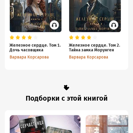
строить совместные планы, но как-то не ярко это
оказалось. Все тихо, спокойно, умеренно. А может так и
надо? Ведь именно тишины и стабильности искали
герои. Милая, уютная история, скорее под настроение.
Железное сердце. Том 1.
Железное сердце. Том 2.
Ас
Дочь часовщика
Тайна замка Морунген
го
д
Варвара Корсарова
Варвара Корсарова
Ва
Подборки с этой книгой