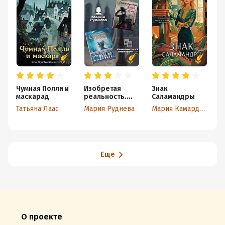
Чумная Полли и
Изобретая
Знак
В
маскарад
реальность.
Саламандры
с
Комплект из 2
Татьяна Лаас
Мария Руднева
Мария Камардина
Л
книг Марии
Рудневой
Еще
О проекте