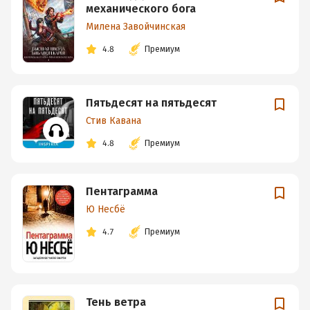
механического бога
Милена Завойчинская
4.8
Премиум
Пятьдесят на пятьдесят
Стив Кавана
4.8
Премиум
Пентаграмма
Ю Несбё
4.7
Премиум
Тень ветра