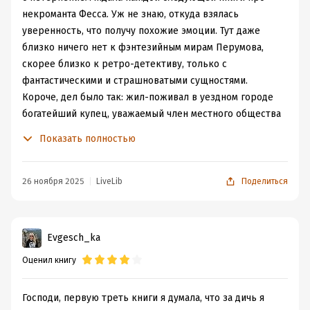
некроманта Фесса. Уж не знаю, откуда взялась
уверенность, что получу похожие эмоции. Тут даже
близко ничего нет к фэнтезийным мирам Перумова,
скорее близко к ретро-детективу, только с
фантастическими и страшноватыми сущностями.
Короче, дел было так: жил-поживал в уездном городе
богатейший купец, уважаемый член местного общества
и даже церковный староста заодно. И всё-то у него
Показать полностью
было хорошо, не считая пары вещей: жена то ли
умерла, то ли сбежала, а сынок, ею оставленный в
возрасте пяти-шести лет, дожив нынче до
26 ноября 2025
LiveLib
Поделиться
девятнадцати, ничем путным не отличается. Туповат,
мягко говоря, сынок, только голубятня его интересует,
а из всех наук постоянно меняющиеся домашние
Evgesch_ka
учителя только и смогли вбить ему в голову, что
Оценил книгу
Пифагоровы штаны во все стороны равны... Но
возвращается из заграниц сестрица купца со своим
взрослым сыном Валерьяном, и парень выказывает
Господи, первую треть книги я думала, что за дичь я