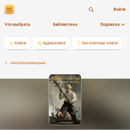
Войти
Что выбрать
Библиотека
Подписка
📖
Книги
🎧
Аудиокниги
👌
Бесплатные книги
⭐️Алла Белолипецкая