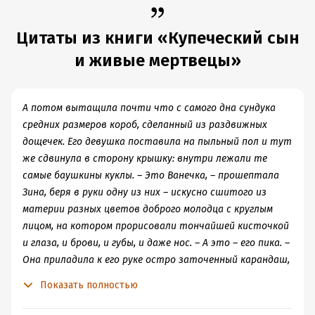
таким нетерпением, как Фесса, но всё-таки))).
традиции в литературе.
Детективная интрига.
Автор избегает дешёвых
Цитаты из книги «Купеческий сын
трюков: нет внезапных близнецов или необъяснимых
поворотов. Все подозреваемые на виду, но мотивы их
и живые мертвецы»
раскрываются постепенно и ведет к финальной
«пуароподобной» сцены с русским колоритом.
Слабые места
А потом вытащила почти что с самого дна сундука
Отсутствие редактуры
(либо редактора не слушали,
средних размеров короб, сделанный из раздвижных
либо его не было, либо его надо уволить). Не верю, что
дощечек. Его девушка поставила на пыльный пол и тут
редактор мог пропустить "испытал чувство похожее на
же сдвинула в сторону крышку: внутри лежали те
оцепенение" и не исправить на "оцепенел".
самые баушкины куклы. – Это Ванечка, – прошептала
Озвучка (в аудиоверсии).
Чтец не справляется с
Зина, беря в руки одну из них – искусно сшитого из
интонационной подачей: логические паузы расставлены
материи разных цветов доброго молодца с круглым
хаотично, а эмоциональные акценты теряются. Даже
лицом, на котором прорисовали тончайшей кисточкой
без актёрской игры можно было добиться чёткости —
и глаза, и брови, и губы, и даже нос. – А это – его пика. –
здесь же звучание напоминает чтение «с листа». Я
Она приладила к его руке остро заточенный карандаш,
понимаю, что чтец спотыкается о невычитанный текст,
специально захваченный ею из папенькиного
Показать полностью
но а кому сейчас легко.
кабинета. – И разить врагов он будет в голову.
Непроработанность ключевых идей.