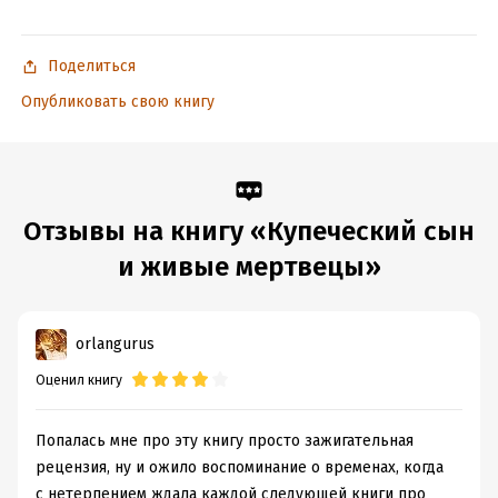
Дата поступления:
17 июня 2025
ISBN (EAN):
9785042240744
Поделиться
Время на чтение:
9
ч.
Опубликовать свою книгу
Отзывы на книгу «Купеческий сын
и живые мертвецы»
orlangurus
Оценил книгу
Попалась мне про эту книгу просто зажигательная
рецензия, ну и ожило воспоминание о временах, когда
с нетерпением ждала каждой следующей книги про