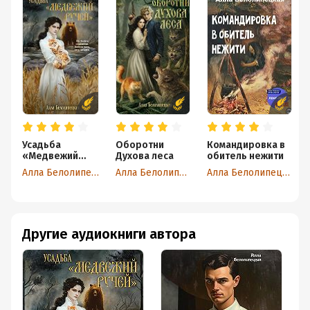
Усадьба
Оборотни
Командировка в
«Медвежий
Духова леса
обитель нежити
Ручей»
Алла Белолипецкая
Алла Белолипецкая
Алла Белолипецкая
Другие аудиокниги автора