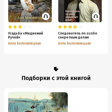
Усадьба «Медвежий
Следователь по особо
Тр
Ручей»
секретным делам
Ал
Алла Белолипецкая
Алла Белолипецкая
Подборки с этой книгой