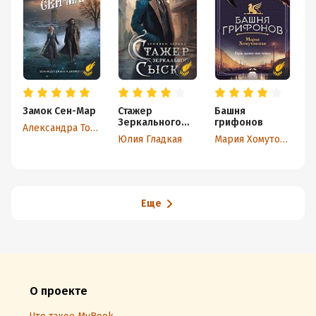
Замок Сен-Мар
Стажер
Башня
У
Зеркального
грифонов
с
Александра Торн
сыска
Юлия Гладкая
Мария Хомутовская
Еще
О проекте