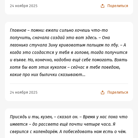
Превращение героя обозначено полунамеками —
24 ноября 2025
Поделиться
словно часть текста выпала.
Аналогично с зомби‑сюжетом: вместо масштабного
хаоса в городе — локальная история с «убранными за
Главное – помни: ежели сильно хочешь что-то
кадр» жителями. Зачем так было делать? В зомби-
получить, сначала создай это вот здесь. – Она
историях самое веселое - это погоня зомби за живыми.
легонько стучала Зину кривоватым пальцем по лбу. – А
Сериал "Ходячие мертвецы" был смотрибелен, пока
когда это создастся у тебя в голове, тогда получится
герои убегали от зомби, как только они стали трындеть
и въяве. Но, конечно, надобно ещё себе помогать. Взять
о чувствах не 20, а 90 % экранного времени, его нужно
хотя бы вот этих куколок – сейчас я тебе поведаю,
было списывать в утиль.
какие про них былички сказывают…
Моменты, которые запомнились
Особенно ярко работает сцена, где герой, услышав
скрежет в гробу отца (умершего 10 лет назад),
24 ноября 2025
Поделиться
невозмутимо заявляет: «Папенька, подождите, я
сейчас». Это сочетание абсурда и бытовой наивности
вызывает смех сквозь ужас — редкий пример удачного
Присядь и ты, кузен, – сказал он. – Время у нас пока что
чёрного юмора в жанре. Я надеюсь, это был юмор
имеется – до рассвета ещё почти четыре часа. Я
автора, а не фееричная тупизна главного героя.
сверился с календарём. А побеседовать нам есть о чём.