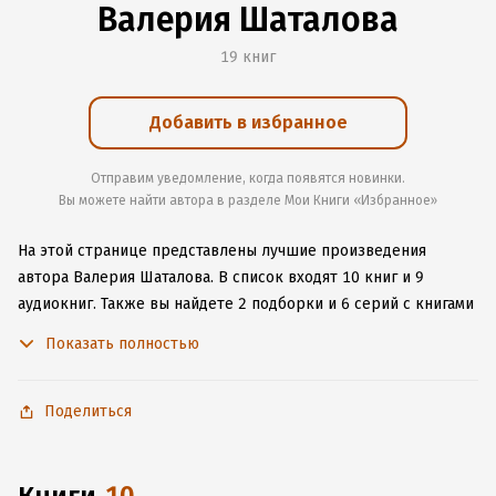
Валерия Шаталова
19 книг
Добавить в избранное
Отправим уведомление, когда появятся новинки.
Вы можете найти автора в разделе Мои Книги «Избранное»
На этой странице представлены лучшие произведения
автора Валерия Шаталова.
В список входят 10 книг и 9
аудиокниг.
Также вы найдете 2 подборки и 6 серий с книгами
автора.
Изучите более 200 отзывов о творчестве автора
Показать полностью
и начните читать или слушать книги Валерия Шаталова
онлайн прямо на сайте, установите наше удобное
приложение для iOS или Android, чтобы не расставаться
Поделиться
с любимыми произведениями даже без подключения
к интернету.