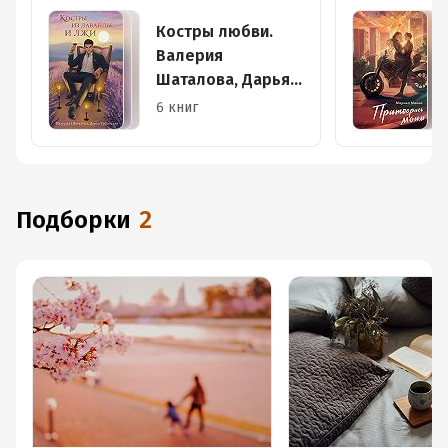
Костры любви.
Валерия
Шаталова, Дарья
Урбанская
6 книг
Подборки
2