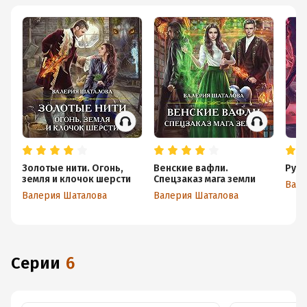
Золотые нити. Огонь,
Венские вафли.
Руби
земля и клочок шерсти
Спецзаказ мага земли
Вале
Валерия Шаталова
Валерия Шаталова
Серии
6