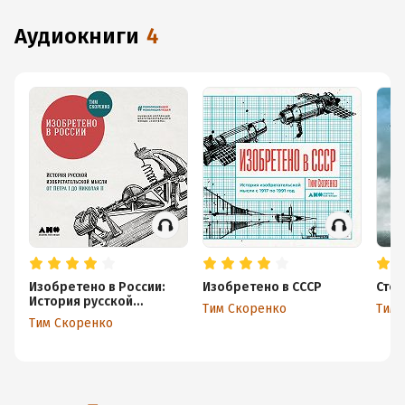
аудиокниги
4
Изобретено в России:
Изобретено в СССР
Стек
История русской
Тим Скоренко
Тим 
изобретательской мысли
Тим Скоренко
от Петра I до Николая II