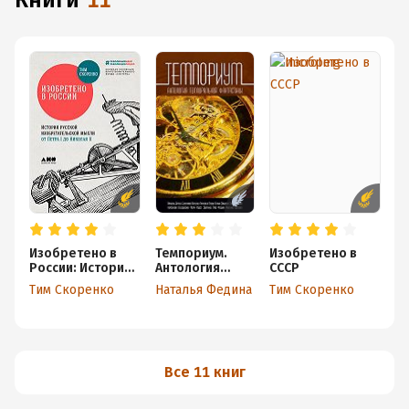
книги
11
Изобретено в
Темпориум.
Изобретено в
З
России: История
Антология
СССР
п
русской
темпоральной
э
Тим Скоренко
Наталья Федина
Тим Скоренко
Т
изобретательско
фантастики
й мысли от Петра
I до Николая II
Все 11 книг