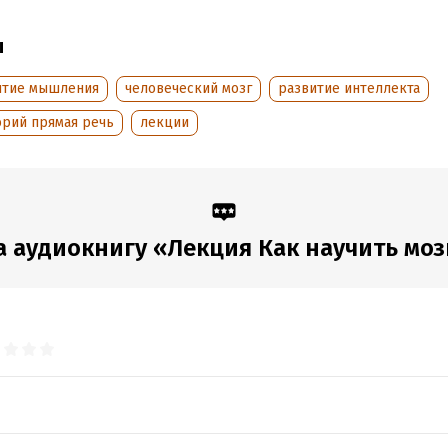
дания:
2015
оступления:
26 января 2026
ы
итие мышления
человеческий мозг
развитие интеллекта
орий прямая речь
лекции
 аудиокнигу «Лекция Как научить моз