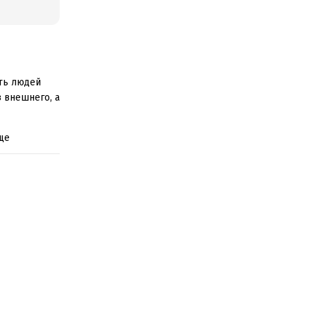
ить людей
 внешнего, а
ще
лучшее, что
ганизовать
ни.