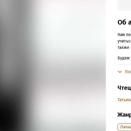
Об 
Нам по
учитьс
также 
Будем 
выполн
умеет 
По
Если б
Чтец
образо
Но кое
Татьян
Жан
Подр
Дата н
Личн