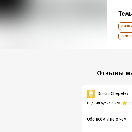
Год из
Дата п
Тем
разв
лект
Отзывы на
Dmitrii Chepelev
Оценил аудиокнигу
Обо всём и не о чем