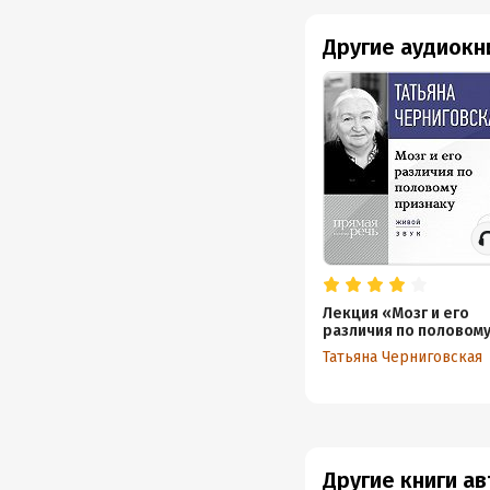
Другие аудиокн
Лекция «Мозг и его
различия по половом
признаку»
Татьяна Черниговская
Другие книги а