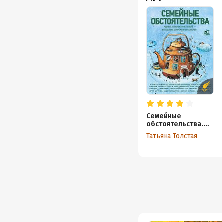
Семейные
обстоятельства.
Родные, близкие и
Татьяна Толстая
не только – в
рассказах
современных
авторов