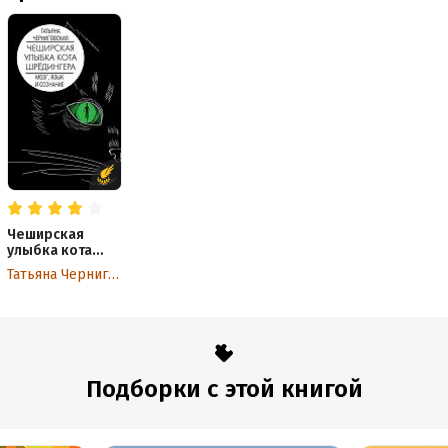
Чеширская
улыбка кота
Шрёдингера:
Татьяна Черниговская
мозг, язык и
сознание
Подборки с этой книгой