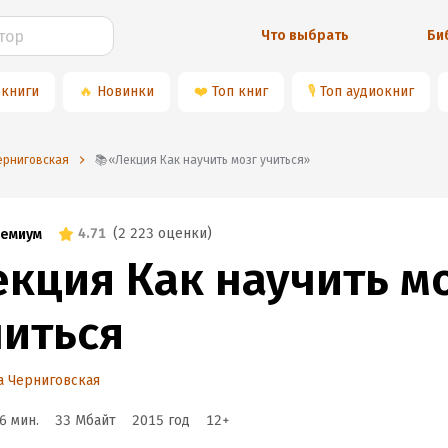
Что выбрать
Би
 книги
🔥
Новинки
❤️
Топ книг
🎙
Топ аудиокниг
Черниговская
📚«Лекция Как научить мозг учиться»
4.71
(
2 223 оценки
)
емиум
екция Как научить м
читься
а Черниговская
6 мин.
33 Мбайт
2015
год
12
+