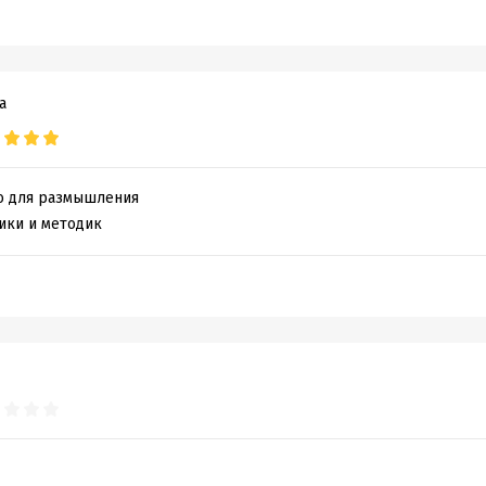
а
о для размышления
ики и методик