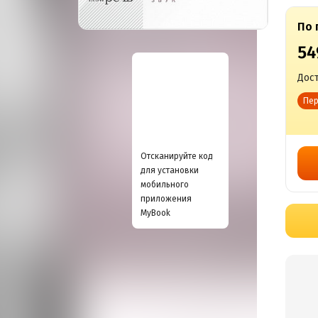
По 
54
Дост
Пер
Отсканируйте код
для установки
мобильного
приложения
MyBook